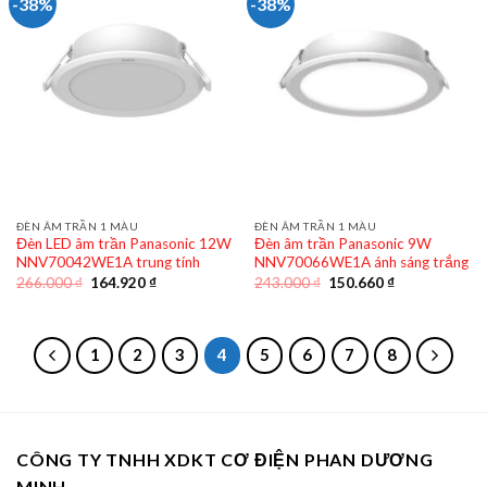
-38%
-38%
ĐÈN ÂM TRẦN 1 MÀU
ĐÈN ÂM TRẦN 1 MÀU
Đèn LED âm trần Panasonic 12W
Đèn âm trần Panasonic 9W
NNV70042WE1A trung tính
NNV70066WE1A ánh sáng trắng
Giá
Giá
Giá
Giá
266.000
₫
164.920
₫
243.000
₫
150.660
₫
gốc
hiện
gốc
hiện
là:
tại
là:
tại
266.000 ₫.
là:
243.000 ₫.
là:
164.920 ₫.
150.660 ₫.
1
2
3
4
5
6
7
8
CÔNG TY TNHH XDKT CƠ ĐIỆN PHAN DƯƠNG
MINH