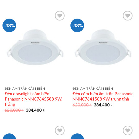
675.000 ₫.
là:
là:
tại
418.500 ₫.
675.000 ₫.
là:
418.500 ₫.
-38%
-38%
ĐÈN ÂM TRẦN CẢM BIẾN
ĐÈN ÂM TRẦN CẢM BIẾN
Đèn downlight cảm biến
Đèn cảm biến âm trần Panasonic
Panasonic NNNC7645588 9W,
NNNC7641588 9W trung tính
trắng
Giá
Giá
620.000
₫
384.400
₫
gốc
hiện
Giá
Giá
620.000
₫
384.400
₫
là:
tại
gốc
hiện
620.000 ₫.
là:
là:
tại
384.400 ₫.
620.000 ₫.
là:
384.400 ₫.