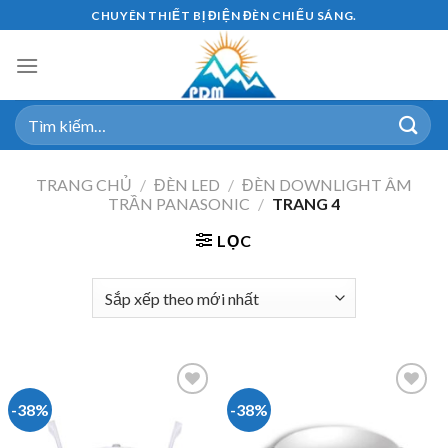
Skip
CHUYÊN THIẾT BỊ ĐIỆN ĐÈN CHIẾU SÁNG.
to
content
Tìm
kiếm:
TRANG CHỦ
/
ĐÈN LED
/
ĐÈN DOWNLIGHT ÂM
TRẦN PANASONIC
/
TRANG 4
LỌC
-38%
-38%