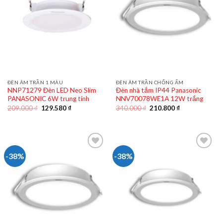
ĐÈN ÂM TRẦN 1 MÀU
ĐÈN ÂM TRẦN CHỐNG ẨM
NNP71279 Đèn LED Neo Slim
Đèn nhà tắm IP44 Panasonic
PANASONIC 6W trung tính
NNV70078WE1A 12W trắng
Giá
Giá
Giá
Giá
209.000
₫
129.580
₫
340.000
₫
210.800
₫
gốc
hiện
gốc
hiện
là:
tại
là:
tại
209.000 ₫.
là:
340.000 ₫.
là:
129.580 ₫.
210.800 ₫.
-38%
-38%