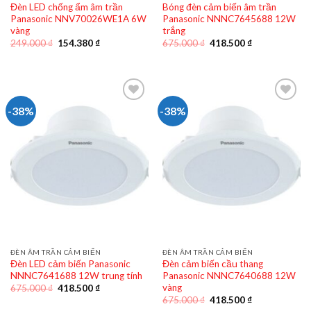
Đèn LED chống ẩm âm trần
Bóng đèn cảm biến âm trần
Panasonic NNV70026WE1A 6W
Panasonic NNNC7645688 12W
vàng
trắng
Giá
Giá
Giá
Giá
249.000
₫
154.380
₫
675.000
₫
418.500
₫
gốc
hiện
gốc
hiện
là:
tại
là:
tại
249.000 ₫.
là:
675.000 ₫.
là:
154.380 ₫.
418.500 ₫.
-38%
-38%
ĐÈN ÂM TRẦN CẢM BIẾN
ĐÈN ÂM TRẦN CẢM BIẾN
Đèn LED cảm biến Panasonic
Đèn cảm biến cầu thang
NNNC7641688 12W trung tính
Panasonic NNNC7640688 12W
vàng
Giá
Giá
675.000
₫
418.500
₫
gốc
hiện
Giá
Giá
675.000
₫
418.500
₫
là:
tại
gốc
hiện