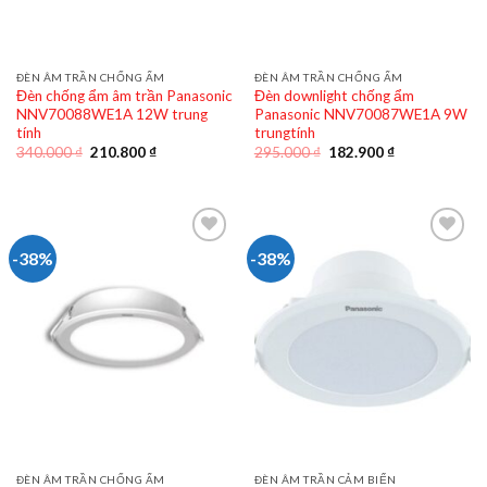
ĐÈN ÂM TRẦN CHỐNG ẨM
ĐÈN ÂM TRẦN CHỐNG ẨM
Đèn chống ẩm âm trần Panasonic
Đèn downlight chống ẩm
NNV70088WE1A 12W trung
Panasonic NNV70087WE1A 9W
tính
trungtính
Giá
Giá
Giá
Giá
340.000
₫
210.800
₫
295.000
₫
182.900
₫
gốc
hiện
gốc
hiện
là:
tại
là:
tại
340.000 ₫.
là:
295.000 ₫.
là:
210.800 ₫.
182.900 ₫.
-38%
-38%
ĐÈN ÂM TRẦN CHỐNG ẨM
ĐÈN ÂM TRẦN CẢM BIẾN