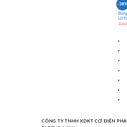
-38
ĐÈN 
Bóng
LDTC
106
CÔNG TY TNHH XDKT CƠ ĐIỆN PH