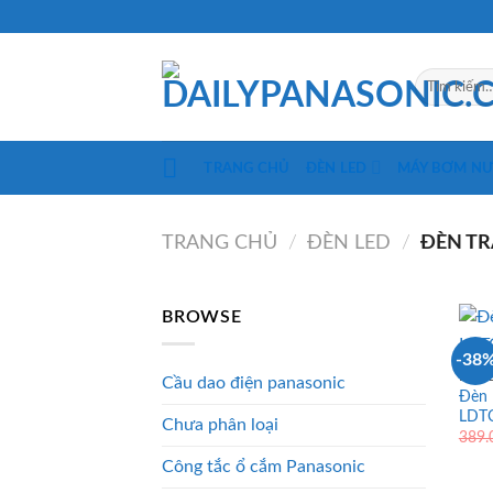
Skip
to
content
Tìm
kiếm:
TRANG CHỦ
ĐÈN LED
MÁY BƠM N
TRANG CHỦ
/
ĐÈN LED
/
ĐÈN TR
BROWSE
-38
ĐÈN 
Cầu dao điện panasonic
Đèn 
LDT
Chưa phân loại
389
Công tắc ổ cắm Panasonic