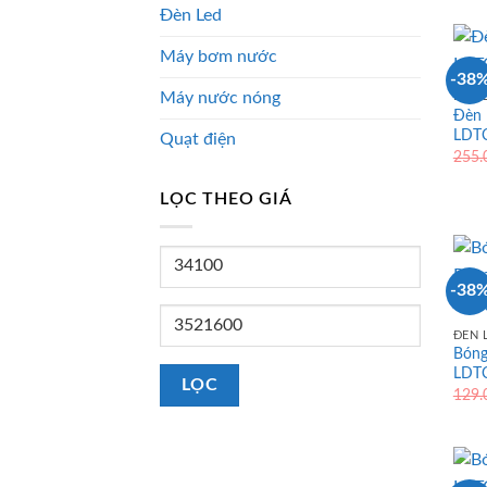
Đèn Led
Máy bơm nước
-38
Máy nước nóng
ĐÈN 
Đèn 
LDT
Quạt điện
255
LỌC THEO GIÁ
Giá
tối
-38
thiểu
Giá
ĐÈN 
tối
Bóng
đa
LDT
LỌC
129