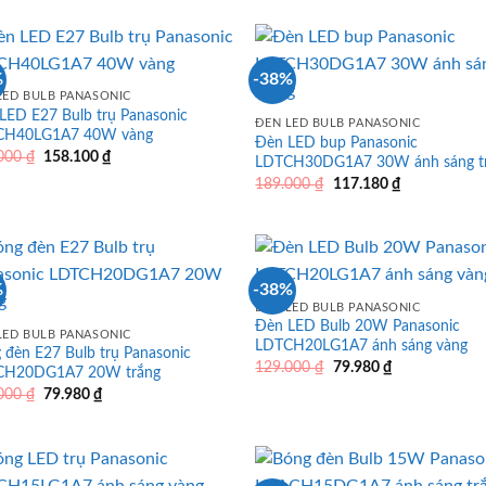
là:
tại
241.180 ₫.
389.000 ₫.
là:
241.180 ₫.
%
-38%
LED BULB PANASONIC
LED E27 Bulb trụ Panasonic
ĐÈN LED BULB PANASONIC
CH40LG1A7 40W vàng
Đèn LED bup Panasonic
Giá
Giá
.000
₫
158.100
₫
LDTCH30DG1A7 30W ánh sáng t
gốc
hiện
Giá
Giá
189.000
₫
117.180
₫
là:
tại
gốc
hiện
255.000 ₫.
là:
là:
tại
158.100 ₫.
189.000 ₫.
là:
117.180 ₫.
%
-38%
ĐÈN LED BULB PANASONIC
Đèn LED Bulb 20W Panasonic
LED BULB PANASONIC
LDTCH20LG1A7 ánh sáng vàng
 đèn E27 Bulb trụ Panasonic
Giá
Giá
129.000
₫
79.980
₫
CH20DG1A7 20W trắng
gốc
hiện
Giá
Giá
.000
₫
79.980
₫
là:
tại
gốc
hiện
129.000 ₫.
là:
là:
tại
79.980 ₫.
129.000 ₫.
là:
79.980 ₫.