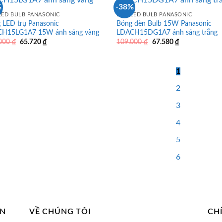
%
-38%
LED BULB PANASONIC
ĐÈN LED BULB PANASONIC
 LED trụ Panasonic
Bóng đèn Bulb 15W Panasonic
H15LG1A7 15W ánh sáng vàng
LDACH15DG1A7 ánh sáng trắng
Giá
Giá
Giá
Giá
.000
₫
65.720
₫
109.000
₫
67.580
₫
gốc
hiện
gốc
hiện
là:
tại
là:
tại
106.000 ₫.
là:
109.000 ₫.
là:
65.720 ₫.
67.580 ₫.
1
2
3
4
5
6
AN
VỀ CHÚNG TÔI
CH