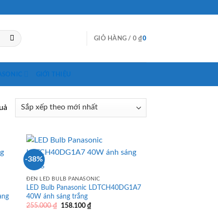
GIỎ HÀNG /
0
₫
0
ASONIC
GIỚI THIỆU
quả
-38%
ĐÈN LED BULB PANASONIC
LED Bulb Panasonic LDTCH40DG1A7
àng
40W ánh sáng trắng
Giá
Giá
255.000
₫
158.100
₫
gốc
hiện