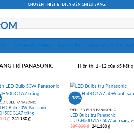
CHUYÊN THIẾT BỊ ĐIỆN ĐÈN CHIẾU SÁNG.
ƯỚC
MÁY NƯỚC NÓNG
QUẠT ĐIỆN
CÔNG TẮC Ổ CẮM PAN
ANG TRÍ PANASONIC
Hiển thị 1–12 của 65 kết 
%
-38%
LED BULB PANASONIC
LED Bulb 50W Panasonic
ĐÈN LED BULB PANASONIC
CH50DG1A7 trắng
LED Bulbs trụ Panasonic
Giá
Giá
.000
₫
241.180
₫
LDTCH50LG1A7 50W ánh sáng v
gốc
hiện
Giá
Giá
389.000
₫
241.180
₫
là:
tại
gốc
hiện
389.000 ₫.
là: