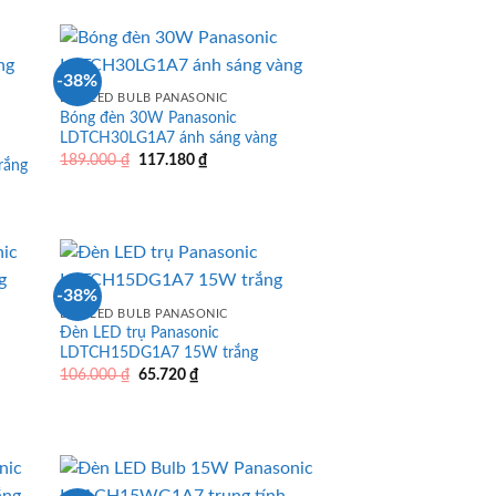
là:
tại
255.000 ₫.
là:
158.100 ₫.
-38%
ĐÈN LED BULB PANASONIC
Bóng đèn 30W Panasonic
LDTCH30LG1A7 ánh sáng vàng
Giá
Giá
189.000
₫
117.180
₫
rắng
gốc
hiện
là:
tại
189.000 ₫.
là:
117.180 ₫.
-38%
ĐÈN LED BULB PANASONIC
Đèn LED trụ Panasonic
LDTCH15DG1A7 15W trắng
Giá
Giá
106.000
₫
65.720
₫
gốc
hiện
là:
tại
106.000 ₫.
là:
65.720 ₫.