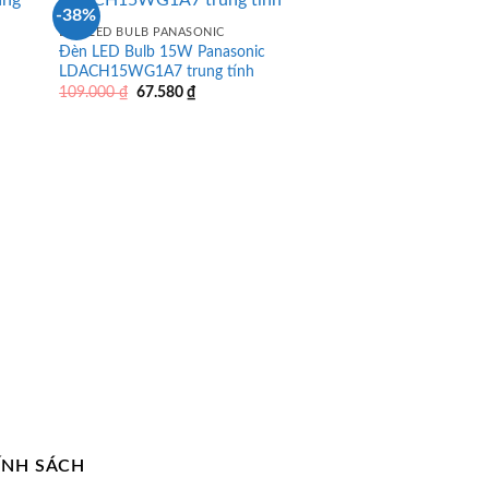
-38%
ĐÈN LED BULB PANASONIC
Đèn LED Bulb 15W Panasonic
LDACH15WG1A7 trung tính
Giá
Giá
109.000
₫
67.580
₫
gốc
hiện
là:
tại
109.000 ₫.
là:
67.580 ₫.
ÍNH SÁCH