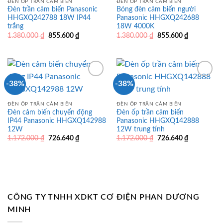
ĐÈN ỐP TRẦN CẢM BIẾN
ĐÈN ỐP TRẦN CẢM BIẾN
Đèn trần cảm biến Panasonic
Bóng đèn cảm biến người
HHGXQ242788 18W IP44
Panasonic HHGXQ242688
trắng
18W 4000K
Giá
Giá
Giá
Giá
1.380.000
₫
855.600
₫
1.380.000
₫
855.600
₫
gốc
hiện
gốc
hiện
là:
tại
là:
tại
1.380.000 ₫.
là:
1.380.000 ₫.
là:
855.600 ₫.
855.600 ₫.
-38%
-38%
ĐÈN ỐP TRẦN CẢM BIẾN
ĐÈN ỐP TRẦN CẢM BIẾN
Đèn cảm biến chuyển động
Đèn ốp trần cảm biến
IP44 Panasonic HHGXQ142988
Panasonic HHGXQ142888
12W
12W trung tính
Giá
Giá
Giá
Giá
1.172.000
₫
726.640
₫
1.172.000
₫
726.640
₫
gốc
hiện
gốc
hiện
là:
tại
là:
tại
1.172.000 ₫.
là:
1.172.000 ₫.
là:
726.640 ₫.
726.640 ₫.
CÔNG TY TNHH XDKT CƠ ĐIỆN PHAN DƯƠNG
MINH