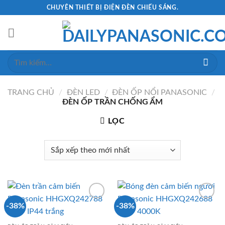
Skip
CHUYÊN THIẾT BỊ ĐIỆN ĐÈN CHIẾU SÁNG.
to
content
Tìm
kiếm:
TRANG CHỦ
/
ĐÈN LED
/
ĐÈN ỐP NỔI PANASONIC
/
ĐÈN ỐP TRẦN CHỐNG ẨM
LỌC
-38%
-38%