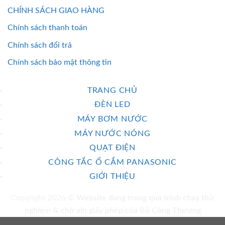
CHÍNH SÁCH GIAO HÀNG
Chính sách thanh toán
Chính sách đổi trả
Chính sách bảo mật thông tin
TRANG CHỦ
ĐÈN LED
MÁY BƠM NƯỚC
MÁY NƯỚC NÓNG
QUẠT ĐIỆN
CÔNG TẮC Ổ CẮM PANASONIC
GIỚI THIỆU
Copyright 2026 ©
Website đang trong quá trình chạy thử
nghiệm & chờ xin giấy phép của Bộ Công Thương