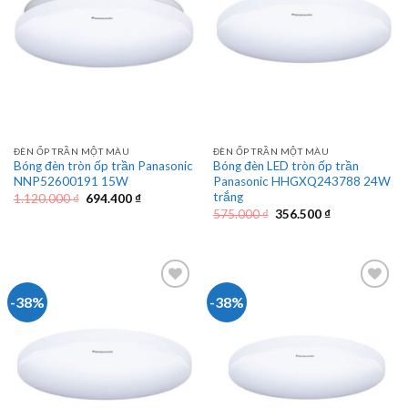
ĐÈN ỐP TRẦN MỘT MÀU
ĐÈN ỐP TRẦN MỘT MÀU
Bóng đèn tròn ốp trần Panasonic
Bóng đèn LED tròn ốp trần
NNP52600191 15W
Panasonic HHGXQ243788 24W
trắng
Giá
Giá
1.120.000
₫
694.400
₫
gốc
hiện
Giá
Giá
575.000
₫
356.500
₫
là:
tại
gốc
hiện
1.120.000 ₫.
là:
là:
tại
694.400 ₫.
575.000 ₫.
là:
356.500 ₫.
-38%
-38%