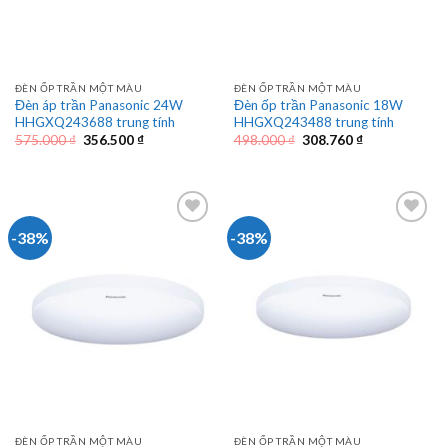
ĐÈN ỐP TRẦN MỘT MÀU
ĐÈN ỐP TRẦN MỘT MÀU
Đèn áp trần Panasonic 24W
Đèn ốp trần Panasonic 18W
HHGXQ243688 trung tính
HHGXQ243488 trung tính
Giá
Giá
Giá
Giá
575.000
₫
356.500
₫
498.000
₫
308.760
₫
gốc
hiện
gốc
hiện
là:
tại
là:
tại
575.000 ₫.
là:
498.000 ₫.
là:
356.500 ₫.
308.760 ₫.
-38%
-38%
ĐÈN ỐP TRẦN MỘT MÀU
ĐÈN ỐP TRẦN MỘT MÀU