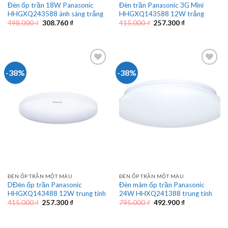
Đèn ốp trần 18W Panasonic
Đèn trần Panasonic 3G Mini
HHGXQ243588 ánh sáng trắng
HHGXQ143588 12W trắng
Giá
Giá
Giá
Giá
498.000
₫
308.760
₫
415.000
₫
257.300
₫
gốc
hiện
gốc
hiện
là:
tại
là:
tại
498.000 ₫.
là:
415.000 ₫.
là:
308.760 ₫.
257.300 ₫.
-38%
-38%
ĐÈN ỐP TRẦN MỘT MÀU
ĐÈN ỐP TRẦN MỘT MÀU
DĐèn ốp trần Panasonic
Đèn mâm ốp trần Panasonic
HHGXQ143488 12W trung tính
24W HHXQ241388 trung tính
Giá
Giá
Giá
Giá
415.000
₫
257.300
₫
795.000
₫
492.900
₫
gốc
hiện
gốc
hiện
là:
tại
là:
tại
415.000 ₫.
là:
795.000 ₫.
là: