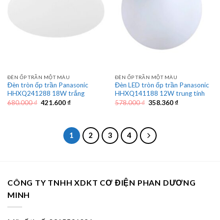
ĐÈN ỐP TRẦN MỘT MÀU
ĐÈN ỐP TRẦN MỘT MÀU
Đèn tròn ốp trần Panasonic
Đèn LED tròn ốp trần Panasonic
HHXQ241288 18W trắng
HHXQ141188 12W trung tính
Giá
Giá
Giá
Giá
680.000
₫
421.600
₫
578.000
₫
358.360
₫
gốc
hiện
gốc
hiện
là:
tại
là:
tại
680.000 ₫.
là:
578.000 ₫.
là:
421.600 ₫.
358.360 ₫.
1
2
3
4
CÔNG TY TNHH XDKT CƠ ĐIỆN PHAN DƯƠNG
MINH