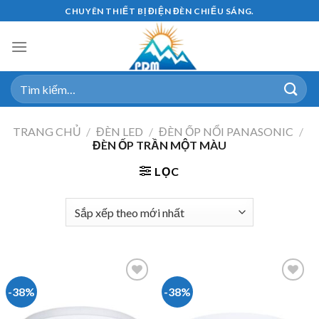
Skip
CHUYÊN THIẾT BỊ ĐIỆN ĐÈN CHIẾU SÁNG.
to
content
Tìm
kiếm:
TRANG CHỦ
/
ĐÈN LED
/
ĐÈN ỐP NỔI PANASONIC
/
ĐÈN ỐP TRẦN MỘT MÀU
LỌC
-38%
-38%