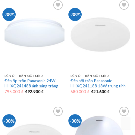
257.300 ₫.
492.900 ₫.
-38%
-38%
ĐÈN ỐP TRẦN MỘT MÀU
ĐÈN ỐP TRẦN MỘT MÀU
Đèn ốp trần Panasonic 24W
Đèn nổi trần Panasonic
HHXQ241488 ánh sáng trắng
HHXQ241188 18W trung tính
Giá
Giá
Giá
Giá
795.000
₫
492.900
₫
680.000
₫
421.600
₫
gốc
hiện
gốc
hiện
là:
tại
là:
tại
795.000 ₫.
là:
680.000 ₫.
là:
492.900 ₫.
421.600 ₫.
-38%
-38%