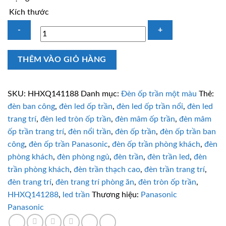
Kích thước
Đèn
THÊM VÀO GIỎ HÀNG
LED
tròn
ốp
SKU:
HHXQ141188
Danh mục:
Đèn ốp trần một màu
Thẻ:
trần
đèn ban công
,
đèn led ốp trần
,
đèn led ốp trần nổi
,
đèn led
Panasonic
trang trí
,
đèn led tròn ốp trần
,
đèn mâm ốp trần
,
đèn mâm
HHXQ141188
ốp trần trang trí
,
đèn nổi trần
,
đèn ốp trần
,
đèn ốp trần ban
12W
công
,
đèn ốp trần Panasonic
,
đèn ốp trần phòng khách
,
đèn
trung
phòng khách
,
đèn phòng ngủ
,
đèn trần
,
đèn trần led
,
đèn
tính
trần phòng khách
,
đèn trần thạch cao
,
đèn trần trang trí
,
số
đèn trang trí
,
đèn trang trí phòng ăn
,
đèn tròn ốp trần
,
lượng
HHXQ141288
,
led trần
Thương hiệu:
Panasonic
Panasonic