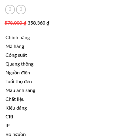
Giá
Giá
578.000
₫
358.360
₫
gốc
hiện
Chính hãng
là:
tại
578.000 ₫.
là:
Mã hàng
358.360 ₫.
Công suất
Quang thông
Nguồn điện
Tuổi thọ đèn
Màu ánh sáng
Chất liệu
Kiểu dáng
CRI
IP
Bộ nguồn