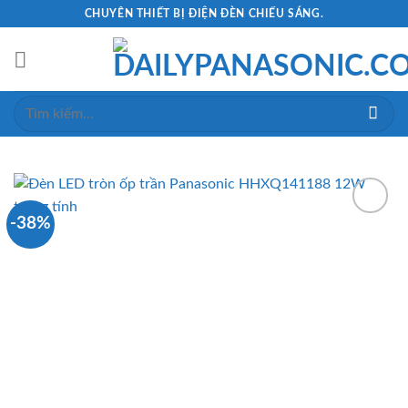
Skip
CHUYÊN THIẾT BỊ ĐIỆN ĐÈN CHIẾU SÁNG.
to
content
Tìm
kiếm:
-38%