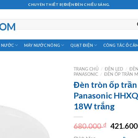
CHUYÊN THIẾT BỊ ĐIỆN ĐÈN CHIẾU SÁNG.
M NƯỚC
MÁY NƯỚC NÓNG
QUẠT ĐIỆN
CÔNG TẮC Ổ CẮ
TRANG CHỦ
/
ĐÈN LED
/
ĐÈN
PANASONIC
/
ĐÈN ỐP TRẦN 
Đèn tròn ốp trần
Panasonic HHX
18W trắng
Giá
421.60
₫
680.000
gốc