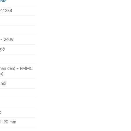
tại
nic
₫.
là:
41288
421.600 ₫.
 – 240V
giờ
Thân đèn) – PMMC
n)
 nổi
p
 H90 mm