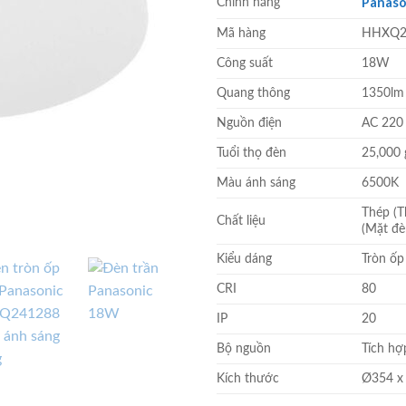
là:
Panaso
Chính hãng
680.000 
Mã hàng
HHXQ2
Công suất
18W
Quang thông
1350lm
Nguồn điện
AC 220
Tuổi thọ đèn
25,000 
Màu ánh sáng
6500K
Thép (
Chất liệu
(Mặt đè
Kiểu dáng
Tròn ốp
CRI
80
IP
20
Bộ nguồn
Tích hợ
Kích thước
Ø354 x