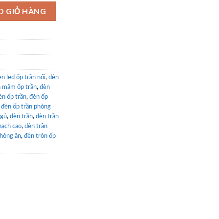
HXQ241288 18W trắng số lượng
O GIỎ HÀNG
n led ốp trần nổi
,
đèn
 mâm ốp trần
,
đèn
èn ốp trần
,
đèn ốp
,
đèn ốp trần phòng
ngủ
,
đèn trần
,
đèn trần
hạch cao
,
đèn trần
phòng ăn
,
đèn tròn ốp