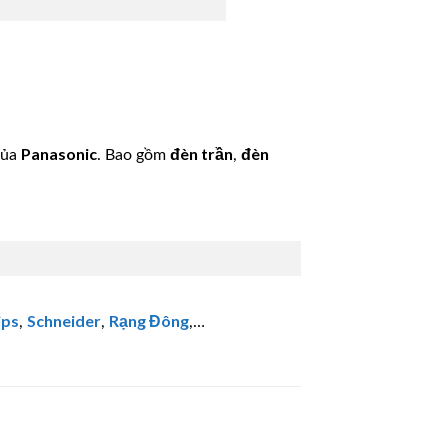
Panasonic
đèn trần
đèn
của
. Bao gồm
,
ips
Schneider
Rạng Đông
,
,
,…