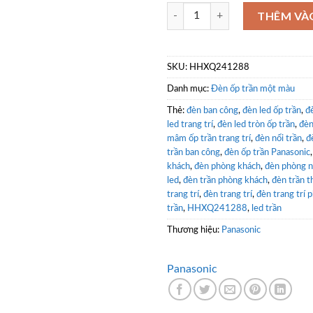
Đèn tròn ốp trần Panasonic H
THÊM VÀ
SKU:
HHXQ241288
Danh mục:
Đèn ốp trần một màu
Thẻ:
đèn ban công
,
đèn led ốp trần
,
đè
led trang trí
,
đèn led tròn ốp trần
,
đèn
mâm ốp trần trang trí
,
đèn nổi trần
,
đ
trần ban công
,
đèn ốp trần Panasonic
khách
,
đèn phòng khách
,
đèn phòng 
led
,
đèn trần phòng khách
,
đèn trần t
trang trí
,
đèn trang trí
,
đèn trang trí 
trần
,
HHXQ241288
,
led trần
Thương hiệu:
Panasonic
Panasonic