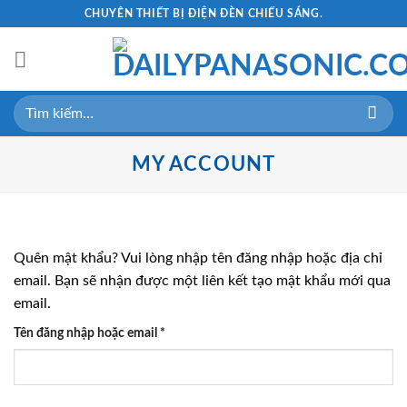
Skip
CHUYÊN THIẾT BỊ ĐIỆN ĐÈN CHIẾU SÁNG.
to
content
Tìm
kiếm:
MY ACCOUNT
Quên mật khẩu? Vui lòng nhập tên đăng nhập hoặc địa chỉ
email. Bạn sẽ nhận được một liên kết tạo mật khẩu mới qua
email.
Bắt
Tên đăng nhập hoặc email
*
buộc