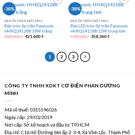
-38%
-38%
ĐÈN ỐP TRẦN MỘT MÀU
ĐÈN ỐP TRẦN MỘT MÀU
Đèn tròn ốp trần Panasonic
Đèn LED tròn ốp trần Panasonic
HHXQ241288 18W trắng
HHXQ141188 12W trung tính
Giá
Giá
Giá
Giá
680.000
₫
421.600
₫
578.000
₫
358.360
₫
gốc
hiện
gốc
hiện
là:
tại
là:
tại
680.000 ₫.
là:
578.000 ₫.
là:
421.600 ₫.
358.360 ₫.
1
2
3
CÔNG TY TNHH XDKT CƠ ĐIỆN PHAN DƯƠNG
MINH
Mã số thuế: 0315596026
Ngày cấp: 29/03/2019
Nơi cấp: Sở kế hoạch và đầu tư TP.HCM
Địa chỉ: C16/6E Đường liên ấp 2-3-4, Xã Vĩnh Lộc, Thành Phố