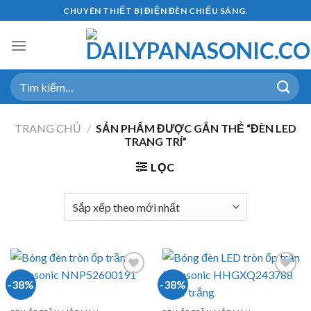
Skip
CHUYÊN THIẾT BỊ ĐIỆN ĐÈN CHIẾU SÁNG.
to
content
Tìm
kiếm:
TRANG CHỦ
/
SẢN PHẨM ĐƯỢC GẮN THẺ “ĐÈN LED
TRANG TRÍ”
LỌC
-38%
-38%