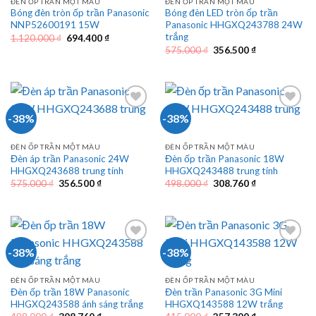
ĐÈN ỐP TRẦN MỘT MÀU
ĐÈN ỐP TRẦN MỘT MÀU
Bóng đèn tròn ốp trần Panasonic
Bóng đèn LED tròn ốp trần
NNP52600191 15W
Panasonic HHGXQ243788 24W
trắng
Giá
Giá
1.120.000
₫
694.400
₫
gốc
hiện
Giá
Giá
575.000
₫
356.500
₫
là:
tại
gốc
hiện
1.120.000 ₫.
là:
là:
tại
694.400 ₫.
575.000 ₫.
là:
356.500 ₫.
-38%
-38%
ĐÈN ỐP TRẦN MỘT MÀU
ĐÈN ỐP TRẦN MỘT MÀU
Đèn áp trần Panasonic 24W
Đèn ốp trần Panasonic 18W
HHGXQ243688 trung tính
HHGXQ243488 trung tính
Giá
Giá
Giá
Giá
575.000
₫
356.500
₫
498.000
₫
308.760
₫
gốc
hiện
gốc
hiện
là:
tại
là:
tại
575.000 ₫.
là:
498.000 ₫.
là:
356.500 ₫.
308.760 ₫.
-38%
-38%
ĐÈN ỐP TRẦN MỘT MÀU
ĐÈN ỐP TRẦN MỘT MÀU
Đèn ốp trần 18W Panasonic
Đèn trần Panasonic 3G Mini
HHGXQ243588 ánh sáng trắng
HHGXQ143588 12W trắng