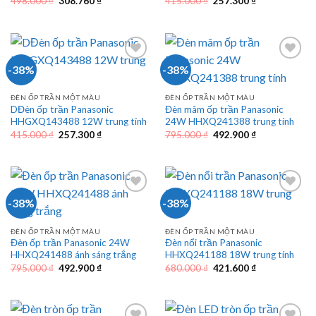
Giá
Giá
Giá
Giá
498.000
₫
308.760
₫
415.000
₫
257.300
₫
gốc
hiện
gốc
hiện
là:
tại
là:
tại
498.000 ₫.
là:
415.000 ₫.
là:
308.760 ₫.
257.300 ₫.
-38%
-38%
ĐÈN ỐP TRẦN MỘT MÀU
ĐÈN ỐP TRẦN MỘT MÀU
DĐèn ốp trần Panasonic
Đèn mâm ốp trần Panasonic
HHGXQ143488 12W trung tính
24W HHXQ241388 trung tính
Giá
Giá
Giá
Giá
415.000
₫
257.300
₫
795.000
₫
492.900
₫
gốc
hiện
gốc
hiện
là:
tại
là:
tại
415.000 ₫.
là:
795.000 ₫.
là:
257.300 ₫.
492.900 ₫.
-38%
-38%
ĐÈN ỐP TRẦN MỘT MÀU
ĐÈN ỐP TRẦN MỘT MÀU
Đèn ốp trần Panasonic 24W
Đèn nổi trần Panasonic
HHXQ241488 ánh sáng trắng
HHXQ241188 18W trung tính
Giá
Giá
Giá
Giá
795.000
₫
492.900
₫
680.000
₫
421.600
₫
gốc
hiện
gốc
hiện
là:
tại
là:
tại
795.000 ₫.
là:
680.000 ₫.
là:
492.900 ₫.
421.600 ₫.