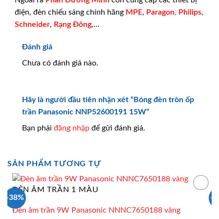
điện, đèn chiếu sáng chính hãng
MPE
,
Paragon
,
Philips
,
Schneider
,
Rạng Đông
,…
Đánh giá
Chưa có đánh giá nào.
Hãy là người đầu tiên nhận xét “Bóng đèn tròn ốp
trần Panasonic NNP52600191 15W”
Bạn phải
đăng nhập
để gửi đánh giá.
SẢN PHẨM TƯƠNG TỰ
ĐÈN ÂM TRẦN 1 MÀU
-38%
-
Đèn âm trần 9W Panasonic NNNC7650188 vàng