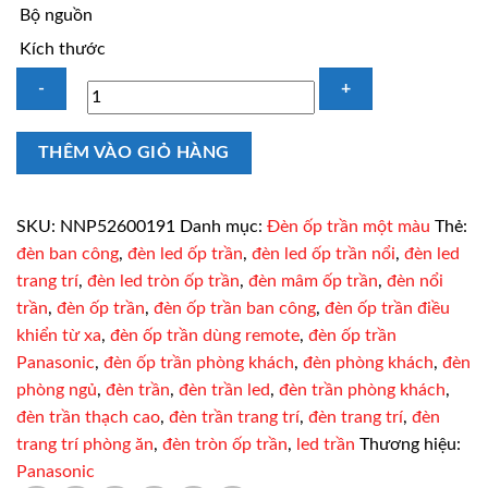
Bộ nguồn
Kích thước
Bóng
THÊM VÀO GIỎ HÀNG
đèn
tròn
ốp
SKU:
NNP52600191
Danh mục:
Đèn ốp trần một màu
Thẻ:
trần
đèn ban công
,
đèn led ốp trần
,
đèn led ốp trần nổi
,
đèn led
Panasonic
trang trí
,
đèn led tròn ốp trần
,
đèn mâm ốp trần
,
đèn nổi
NNP52600191
trần
,
đèn ốp trần
,
đèn ốp trần ban công
,
đèn ốp trần điều
15W
khiển từ xa
,
đèn ốp trần dùng remote
,
đèn ốp trần
số
Panasonic
,
đèn ốp trần phòng khách
,
đèn phòng khách
,
đèn
lượng
phòng ngủ
,
đèn trần
,
đèn trần led
,
đèn trần phòng khách
,
đèn trần thạch cao
,
đèn trần trang trí
,
đèn trang trí
,
đèn
trang trí phòng ăn
,
đèn tròn ốp trần
,
led trần
Thương hiệu:
Panasonic