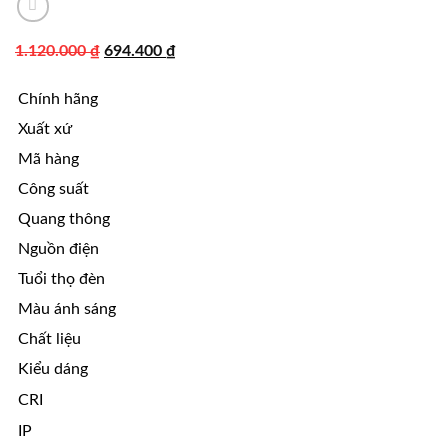
Giá
Giá
1.120.000
₫
694.400
₫
gốc
hiện
Chính hãng
là:
tại
1.120.000 ₫.
là:
Xuất xứ
694.400 ₫.
Mã hàng
Công suất
Quang thông
Nguồn điện
Tuổi thọ đèn
Màu ánh sáng
Chất liệu
Kiểu dáng
CRI
IP