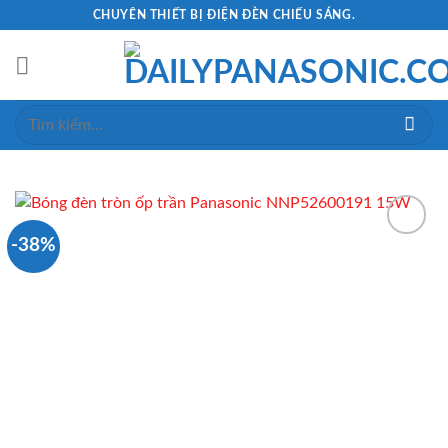
Skip
CHUYÊN THIẾT BỊ ĐIỆN ĐÈN CHIẾU SÁNG.
to
content
Tìm
kiếm:
-38%