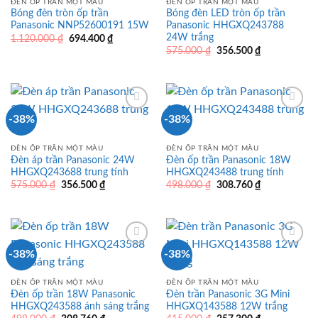
ĐÈN ỐP TRẦN MỘT MÀU
ĐÈN ỐP TRẦN MỘT MÀU
Bóng đèn tròn ốp trần
Bóng đèn LED tròn ốp trần
Panasonic NNP52600191 15W
Panasonic HHGXQ243788
24W trắng
Giá
Giá
1.120.000
₫
694.400
₫
gốc
hiện
Giá
Giá
575.000
₫
356.500
₫
là:
tại
gốc
hiện
1.120.000 ₫.
là:
là:
tại
694.400 ₫.
575.000 ₫.
là:
356.500 ₫.
-38%
-38%
ĐÈN ỐP TRẦN MỘT MÀU
ĐÈN ỐP TRẦN MỘT MÀU
Đèn áp trần Panasonic 24W
Đèn ốp trần Panasonic 18W
HHGXQ243688 trung tính
HHGXQ243488 trung tính
Giá
Giá
Giá
Giá
575.000
₫
356.500
₫
498.000
₫
308.760
₫
gốc
hiện
gốc
hiện
là:
tại
là:
tại
575.000 ₫.
là:
498.000 ₫.
là:
356.500 ₫.
308.760 ₫.
-38%
-38%
ĐÈN ỐP TRẦN MỘT MÀU
ĐÈN ỐP TRẦN MỘT MÀU
Đèn ốp trần 18W Panasonic
Đèn trần Panasonic 3G Mini
HHGXQ243588 ánh sáng trắng
HHGXQ143588 12W trắng