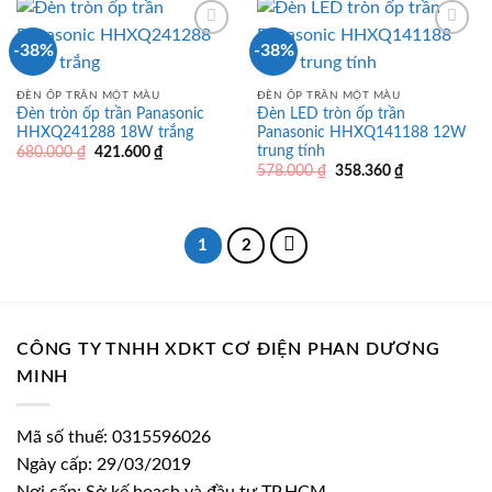
492.900 ₫.
421.600 ₫.
-38%
-38%
ĐÈN ỐP TRẦN MỘT MÀU
ĐÈN ỐP TRẦN MỘT MÀU
Đèn tròn ốp trần Panasonic
Đèn LED tròn ốp trần
HHXQ241288 18W trắng
Panasonic HHXQ141188 12W
trung tính
Giá
Giá
680.000
₫
421.600
₫
gốc
hiện
Giá
Giá
578.000
₫
358.360
₫
là:
tại
gốc
hiện
680.000 ₫.
là:
là:
tại
421.600 ₫.
578.000 ₫.
là:
358.360 ₫.
1
2
CÔNG TY TNHH XDKT CƠ ĐIỆN PHAN DƯƠNG
MINH
Mã số thuế: 0315596026
Ngày cấp: 29/03/2019
Nơi cấp: Sở kế hoạch và đầu tư TP.HCM