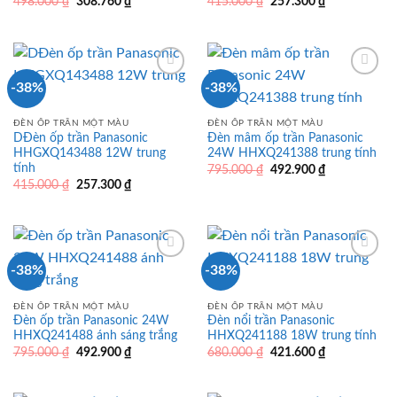
Giá
Giá
Giá
Giá
498.000
₫
308.760
₫
415.000
₫
257.300
₫
gốc
hiện
gốc
hiện
là:
tại
là:
tại
498.000 ₫.
là:
415.000 ₫.
là:
308.760 ₫.
257.300 ₫.
-38%
-38%
ĐÈN ỐP TRẦN MỘT MÀU
ĐÈN ỐP TRẦN MỘT MÀU
DĐèn ốp trần Panasonic
Đèn mâm ốp trần Panasonic
HHGXQ143488 12W trung
24W HHXQ241388 trung tính
tính
Giá
Giá
795.000
₫
492.900
₫
gốc
hiện
Giá
Giá
415.000
₫
257.300
₫
là:
tại
gốc
hiện
795.000 ₫.
là:
là:
tại
492.900 ₫.
415.000 ₫.
là:
257.300 ₫.
-38%
-38%
ĐÈN ỐP TRẦN MỘT MÀU
ĐÈN ỐP TRẦN MỘT MÀU
Đèn ốp trần Panasonic 24W
Đèn nổi trần Panasonic
HHXQ241488 ánh sáng trắng
HHXQ241188 18W trung tính
Giá
Giá
Giá
Giá
795.000
₫
492.900
₫
680.000
₫
421.600
₫
gốc
hiện
gốc
hiện
là:
tại
là:
tại
795.000 ₫.
là:
680.000 ₫.
là: