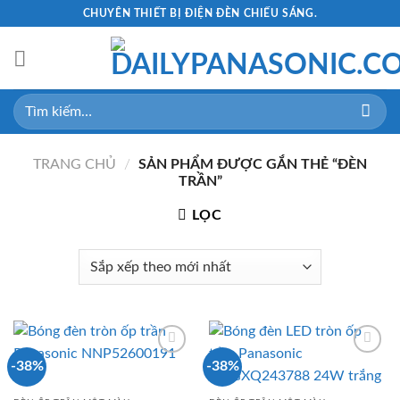
Skip
CHUYÊN THIẾT BỊ ĐIỆN ĐÈN CHIẾU SÁNG.
to
content
Tìm
kiếm:
TRANG CHỦ
/
SẢN PHẨM ĐƯỢC GẮN THẺ “ĐÈN
TRẦN”
LỌC
-38%
-38%