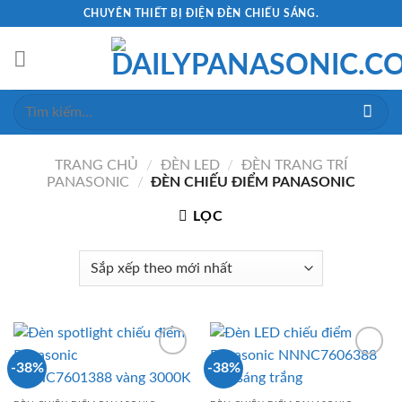
Skip
CHUYÊN THIẾT BỊ ĐIỆN ĐÈN CHIẾU SÁNG.
to
content
Tìm
kiếm:
TRANG CHỦ
/
ĐÈN LED
/
ĐÈN TRANG TRÍ
PANASONIC
/
ĐÈN CHIẾU ĐIỂM PANASONIC
LỌC
-38%
-38%