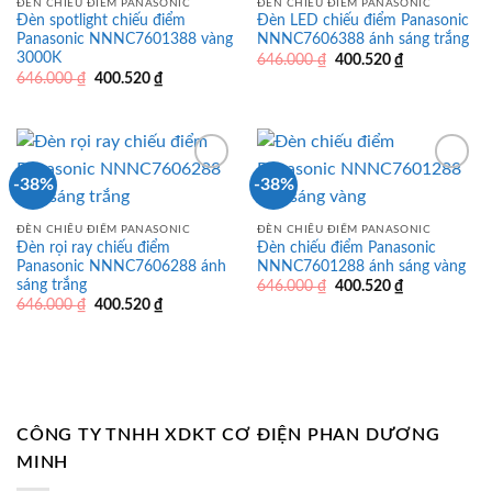
ĐÈN CHIẾU ĐIỂM PANASONIC
ĐÈN CHIẾU ĐIỂM PANASONIC
Đèn spotlight chiếu điểm
Đèn LED chiếu điểm Panasonic
Panasonic NNNC7601388 vàng
NNNC7606388 ánh sáng trắng
3000K
Giá
Giá
646.000
₫
400.520
₫
gốc
hiện
Giá
Giá
646.000
₫
400.520
₫
là:
tại
gốc
hiện
646.000 ₫.
là:
là:
tại
400.520 ₫.
646.000 ₫.
là:
400.520 ₫.
-38%
-38%
ĐÈN CHIẾU ĐIỂM PANASONIC
ĐÈN CHIẾU ĐIỂM PANASONIC
Đèn rọi ray chiếu điểm
Đèn chiếu điểm Panasonic
Panasonic NNNC7606288 ánh
NNNC7601288 ánh sáng vàng
sáng trắng
Giá
Giá
646.000
₫
400.520
₫
gốc
hiện
Giá
Giá
646.000
₫
400.520
₫
là:
tại
gốc
hiện
646.000 ₫.
là:
là:
tại
400.520 ₫.
646.000 ₫.
là:
400.520 ₫.
CÔNG TY TNHH XDKT CƠ ĐIỆN PHAN DƯƠNG
MINH