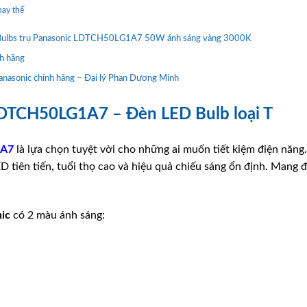
hay thế
D Bulbs trụ Panasonic LDTCH50LG1A7 50W ánh sáng vàng 3000K
nh hãng
asonic chính hãng – Đại lý Phan Dương Minh
LDTCH50LG1A7 – Đèn LED Bulb loại T
A7
là lựa chọn tuyệt vời cho những ai muốn tiết kiệm điện năng
D tiên tiến, tuổi thọ cao và hiệu quả chiếu sáng ổn định. Mang đ
ic
có 2 màu ánh sáng: