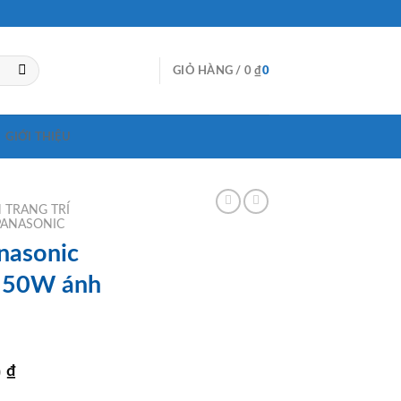
GIỎ HÀNG /
0
₫
0
GIỚI THIỆU
 TRANG TRÍ
PANASONIC
nasonic
 50W ánh
Giá
0
₫
hiện