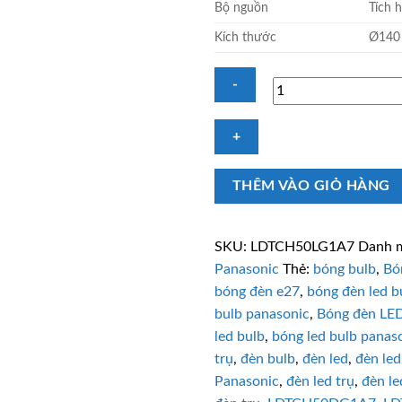
Bộ nguồn
Tích 
Kích thước
Ø140
LED
Bulbs
trụ
THÊM VÀO GIỎ HÀNG
Panasonic
LDTCH50LG1A7
50W
SKU:
LDTCH50LG1A7
Danh 
ánh
Panasonic
Thẻ:
bóng bulb
,
Bó
sáng
bóng đèn e27
,
bóng đèn led b
vàng
bulb panasonic
,
Bóng đèn LED
số
lượng
led bulb
,
bóng led bulb panas
trụ
,
đèn bulb
,
đèn led
,
đèn led
Panasonic
,
đèn led trụ
,
đèn le