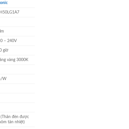
onic
tại
 ₫.
là:
H50LG1A7
241.180 ₫.
lm
0 – 240V
0 giờ
áng vàng 3000K
m/W
(Thân đèn được
hôm tản nhiệt)