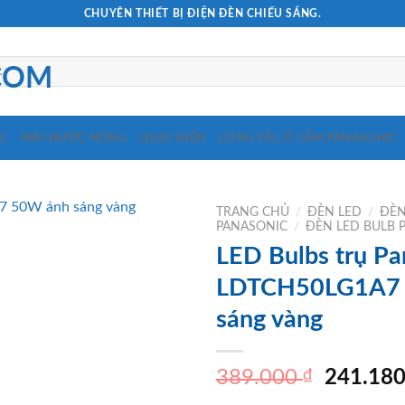
CHUYÊN THIẾT BỊ ĐIỆN ĐÈN CHIẾU SÁNG.
C
MÁY NƯỚC NÓNG
QUẠT ĐIỆN
CÔNG TẮC Ổ CẮM PANASONIC
TRANG CHỦ
/
ĐÈN LED
/
ĐÈN
PANASONIC
/
ĐÈN LED BULB 
LED Bulbs trụ Pa
LDTCH50LG1A7
sáng vàng
Giá
389.000
₫
241.18
gốc