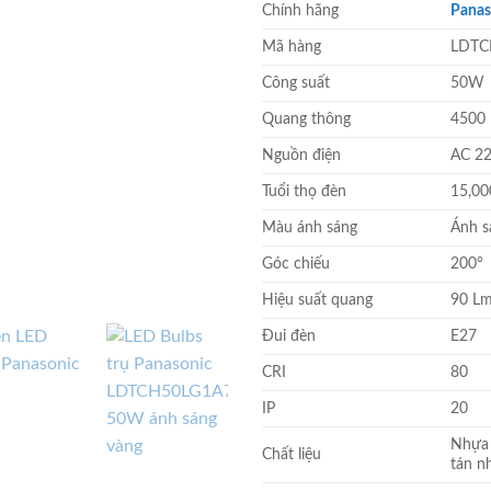
Chính hãng
Panas
là:
389.000
Mã hàng
LDTC
Công suất
50W
Quang thông
4500 
Nguồn điện
AC 22
Tuổi thọ đèn
15,00
Màu ánh sáng
Ánh s
Góc chiếu
200°
Hiệu suất quang
90 L
Đui đèn
E27
CRI
80
IP
20
Nhựa 
Chất liệu
tán n