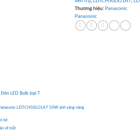
đèn trụ
,
LDTCH50DG1A7
,
LD
Thương hiệu:
Panasonic
Panasonic
Đèn LED Bulb loại T
ụ Panasonic LDTCH50LG1A7 50W ánh sáng vàng
n lợi
ảo vệ mắt