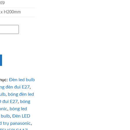
hợp
 x H200mm
mục:
Đèn led bulb
ng đèn đui E27
,
ulb
,
bóng đèn led
 đui E27
,
bóng
onic
,
bóng led
 bulb
,
Đèn LED
d trụ panasonic
,