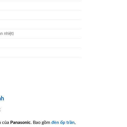
n nhiệt)
nh
g
m của
Panasonic
. Bao gồm
đèn ốp trần
,