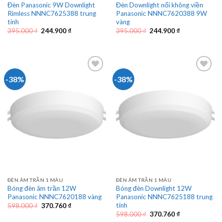
Đèn Panasonic 9W Downlight
Đèn Downlight nổi không viền
Rimless NNNC7625388 trung
Panasonic NNNC7620388 9W
tính
vàng
Giá
Giá
Giá
Giá
395.000
₫
244.900
₫
395.000
₫
244.900
₫
gốc
hiện
gốc
hiện
là:
tại
là:
tại
395.000 ₫.
là:
395.000 ₫.
là:
244.900 ₫.
244.900 ₫.
-38%
-38%
ĐÈN ÂM TRẦN 1 MÀU
ĐÈN ÂM TRẦN 1 MÀU
Bóng đèn âm trần 12W
Bóng đèn Downlight 12W
Panasonic NNNC7620188 vàng
Panasonic NNNC7625188 trung
tính
Giá
Giá
598.000
₫
370.760
₫
gốc
hiện
Giá
Giá
598.000
₫
370.760
₫
là:
tại
gốc
hiện