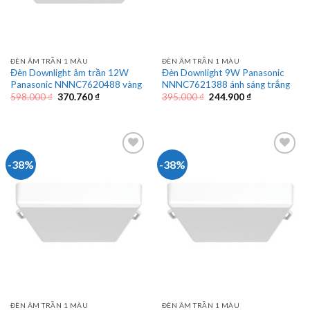
ĐÈN ÂM TRẦN 1 MÀU
ĐÈN ÂM TRẦN 1 MÀU
Đèn Downlight âm trần 12W
Đèn Downlight 9W Panasonic
Panasonic NNNC7620488 vàng
NNNC7621388 ánh sáng trắng
Giá
Giá
Giá
Giá
598.000
₫
370.760
₫
395.000
₫
244.900
₫
gốc
hiện
gốc
hiện
là:
tại
là:
tại
598.000 ₫.
là:
395.000 ₫.
là:
370.760 ₫.
244.900 ₫.
-38%
-38%
ĐÈN ÂM TRẦN 1 MÀU
ĐÈN ÂM TRẦN 1 MÀU