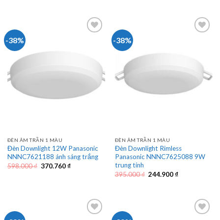
598.000 ₫.
là:
là:
tại
370.760 ₫.
598.000 ₫.
là:
370.760 ₫.
-38%
-38%
ĐÈN ÂM TRẦN 1 MÀU
ĐÈN ÂM TRẦN 1 MÀU
Đèn Downlight 12W Panasonic
Đèn Downlight Rimless
NNNC7621188 ánh sáng trắng
Panasonic NNNC7625088 9W
trung tính
Giá
Giá
598.000
₫
370.760
₫
gốc
hiện
Giá
Giá
395.000
₫
244.900
₫
là:
tại
gốc
hiện
598.000 ₫.
là:
là:
tại
370.760 ₫.
395.000 ₫.
là:
244.900 ₫.