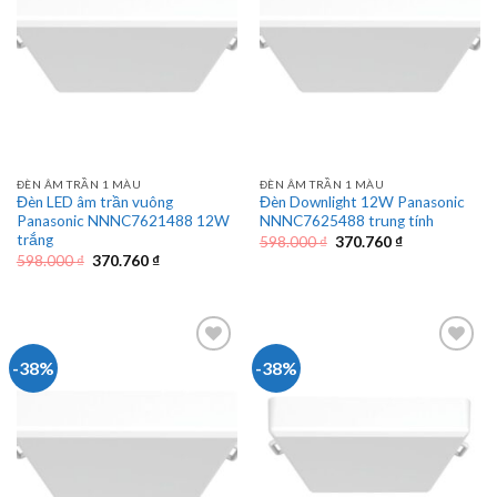
ĐÈN ÂM TRẦN 1 MÀU
ĐÈN ÂM TRẦN 1 MÀU
Đèn LED âm trần vuông
Đèn Downlight 12W Panasonic
Panasonic NNNC7621488 12W
NNNC7625488 trung tính
trắng
Giá
Giá
598.000
₫
370.760
₫
gốc
hiện
Giá
Giá
598.000
₫
370.760
₫
là:
tại
gốc
hiện
598.000 ₫.
là:
là:
tại
370.760 ₫.
598.000 ₫.
là:
370.760 ₫.
-38%
-38%