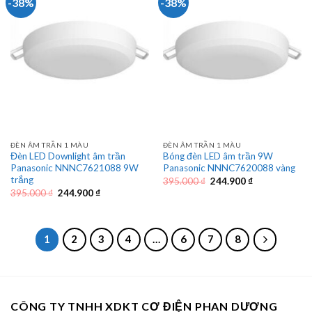
-38%
-38%
ĐÈN ÂM TRẦN 1 MÀU
ĐÈN ÂM TRẦN 1 MÀU
Đèn LED Downlight âm trần
Bóng đèn LED âm trần 9W
Panasonic NNNC7621088 9W
Panasonic NNNC7620088 vàng
trắng
Giá
Giá
395.000
₫
244.900
₫
gốc
hiện
Giá
Giá
395.000
₫
244.900
₫
là:
tại
gốc
hiện
395.000 ₫.
là:
là:
tại
244.900 ₫.
395.000 ₫.
là:
244.900 ₫.
1
2
3
4
…
6
7
8
CÔNG TY TNHH XDKT CƠ ĐIỆN PHAN DƯƠNG