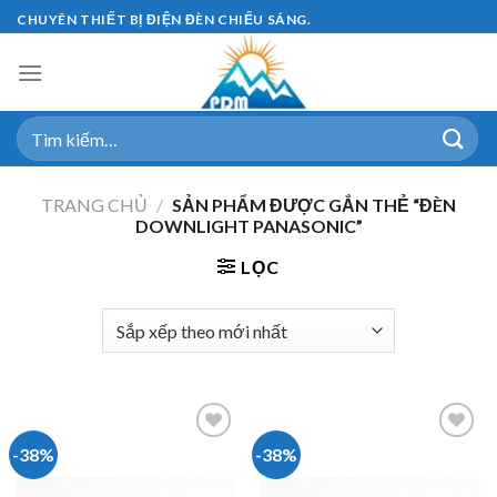
Skip
CHUYÊN THIẾT BỊ ĐIỆN ĐÈN CHIẾU SÁNG.
to
content
Tìm
kiếm:
TRANG CHỦ
/
SẢN PHẨM ĐƯỢC GẮN THẺ “ĐÈN
DOWNLIGHT PANASONIC”
LỌC
-38%
-38%