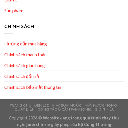
Sản phẩm
CHÍNH SÁCH
Hướng dẫn mua hàng
Chính sách thanh toán
Chính sách giao hàng
Chính sách đổi trả
Chính sách bảo mật thông tin
TRANG CHỦ
ĐÈN LED
MÁY BƠM NƯỚC
MÁY NƯỚC NÓNG
QUẠT ĐIỆN
CÔNG TẮC Ổ CẮM PANASONIC
GIỚI THIỆU
Copyright 2026 ©
Website đang trong quá trình chạy thử
nghiệm & chờ xin giấy phép của Bộ Công Thương