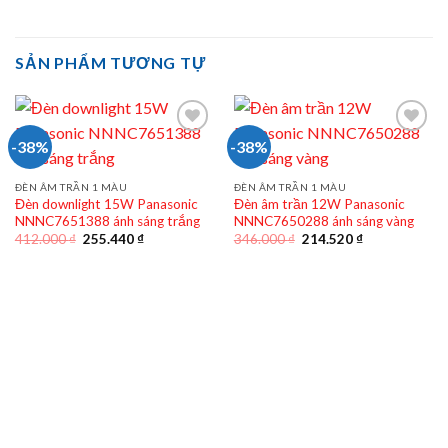
SẢN PHẨM TƯƠNG TỰ
-38%
-38%
ĐÈN ÂM TRẦN 1 MÀU
ĐÈN ÂM TRẦN 1 MÀU
Đèn downlight 15W Panasonic
Đèn âm trần 12W Panasonic
NNNC7651388 ánh sáng trắng
NNNC7650288 ánh sáng vàng
Giá
Giá
Giá
Giá
412.000
₫
255.440
₫
346.000
₫
214.520
₫
gốc
hiện
gốc
hiện
là:
tại
là:
tại
412.000 ₫.
là:
346.000 ₫.
là:
255.440 ₫.
214.520 ₫.