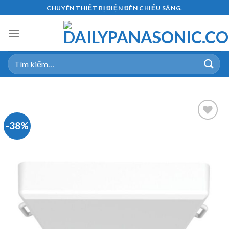
Skip
CHUYÊN THIẾT BỊ ĐIỆN ĐÈN CHIẾU SÁNG.
to
content
Tìm
kiếm:
-38%