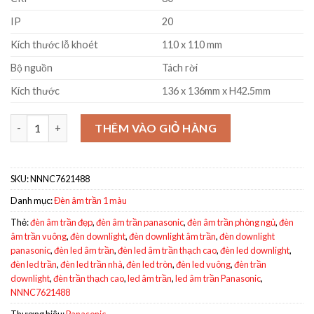
IP
20
Kích thước lỗ khoét
110 x 110 mm
Bộ nguồn
Tách rời
Kích thước
136 x 136mm x H42.5mm
Đèn LED âm trần vuông Panasonic NNNC7621488 12W trắng số 
THÊM VÀO GIỎ HÀNG
SKU:
NNNC7621488
Danh mục:
Đèn âm trần 1 màu
Thẻ:
đèn âm trần đẹp
,
đèn âm trần panasonic
,
đèn âm trần phòng ngủ
,
đèn
âm trần vuông
,
đèn downlight
,
đèn downlight âm trần
,
đèn downlight
panasonic
,
đèn led âm trần
,
đèn led âm trần thạch cao
,
đèn led downlight
,
đèn led trần
,
đèn led trần nhà
,
đèn led tròn
,
đèn led vuông
,
đèn trần
downlight
,
đèn trần thạch cao
,
led âm trần
,
led âm trần Panasonic
,
NNNC7621488