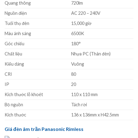
Quang thông
720lm
Nguồn điện
AC 220 – 240V
Tuổi thọ đèn
15,000 giờ
Màu ánh sáng
6500K
Góc chiếu
180°
Chất liệu
Nhựa PC (Thân đèn)
Kiểu dáng
Vuông
CRI
80
IP
20
Kích thước lỗ khoét
110 x 110 mm
Bộ nguồn
Tách rời
Kích thước
136 x 136mm x H42.5mm
Giá đèn âm trần Panasonic Rimless