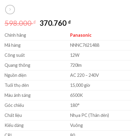
Giá
Giá
598.000
370.760
₫
₫
gốc
hiện
Chính hãng
Panasonic
là:
tại
598.000 ₫.
là:
Mã hàng
NNNC7621488
370.760 ₫.
Công suất
12W
Quang thông
720lm
Nguồn điện
AC 220 – 240V
Tuổi thọ đèn
15,000 giờ
Màu ánh sáng
6500K
Góc chiếu
180°
Chất liệu
Nhựa PC (Thân đèn)
Kiểu dáng
Vuông
CRI
80