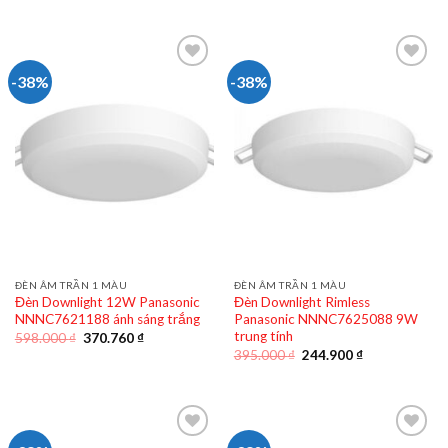
598.000 ₫.
là:
là:
tại
370.760 ₫.
598.000 ₫.
là:
370.760 ₫.
-38%
-38%
ĐÈN ÂM TRẦN 1 MÀU
ĐÈN ÂM TRẦN 1 MÀU
Đèn Downlight 12W Panasonic
Đèn Downlight Rimless
NNNC7621188 ánh sáng trắng
Panasonic NNNC7625088 9W
trung tính
Giá
Giá
598.000
₫
370.760
₫
gốc
hiện
Giá
Giá
395.000
₫
244.900
₫
là:
tại
gốc
hiện
598.000 ₫.
là:
là:
tại
370.760 ₫.
395.000 ₫.
là:
244.900 ₫.