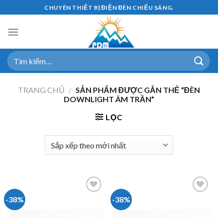
Skip
CHUYÊN THIẾT BỊ ĐIỆN ĐÈN CHIẾU SÁNG.
to
content
Tìm
kiếm:
TRANG CHỦ
/
SẢN PHẨM ĐƯỢC GẮN THẺ “ĐÈN
DOWNLIGHT ÂM TRẦN”
LỌC
-38%
-38%