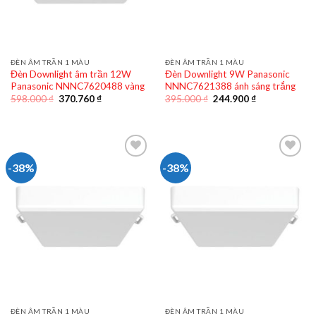
ĐÈN ÂM TRẦN 1 MÀU
ĐÈN ÂM TRẦN 1 MÀU
Đèn Downlight âm trần 12W
Đèn Downlight 9W Panasonic
Panasonic NNNC7620488 vàng
NNNC7621388 ánh sáng trắng
Giá
Giá
Giá
Giá
598.000
₫
370.760
₫
395.000
₫
244.900
₫
gốc
hiện
gốc
hiện
là:
tại
là:
tại
598.000 ₫.
là:
395.000 ₫.
là:
370.760 ₫.
244.900 ₫.
-38%
-38%
ĐÈN ÂM TRẦN 1 MÀU
ĐÈN ÂM TRẦN 1 MÀU