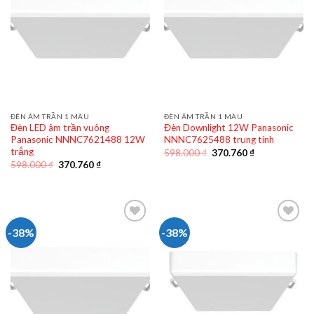
ĐÈN ÂM TRẦN 1 MÀU
ĐÈN ÂM TRẦN 1 MÀU
Đèn LED âm trần vuông
Đèn Downlight 12W Panasonic
Panasonic NNNC7621488 12W
NNNC7625488 trung tính
trắng
Giá
Giá
598.000
₫
370.760
₫
gốc
hiện
Giá
Giá
598.000
₫
370.760
₫
là:
tại
gốc
hiện
598.000 ₫.
là:
là:
tại
370.760 ₫.
598.000 ₫.
là:
370.760 ₫.
-38%
-38%