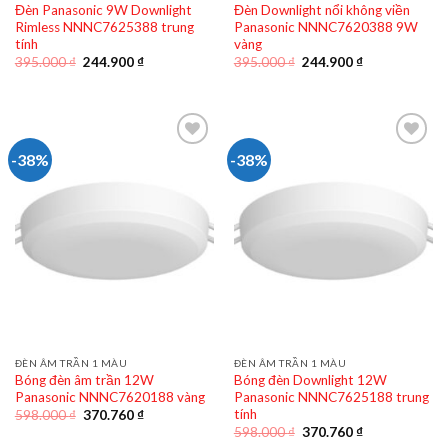
Đèn Panasonic 9W Downlight
Đèn Downlight nổi không viền
Rimless NNNC7625388 trung
Panasonic NNNC7620388 9W
tính
vàng
Giá
Giá
Giá
Giá
395.000
₫
244.900
₫
395.000
₫
244.900
₫
gốc
hiện
gốc
hiện
là:
tại
là:
tại
395.000 ₫.
là:
395.000 ₫.
là:
244.900 ₫.
244.900 ₫.
-38%
-38%
ĐÈN ÂM TRẦN 1 MÀU
ĐÈN ÂM TRẦN 1 MÀU
Bóng đèn âm trần 12W
Bóng đèn Downlight 12W
Panasonic NNNC7620188 vàng
Panasonic NNNC7625188 trung
tính
Giá
Giá
598.000
₫
370.760
₫
gốc
hiện
Giá
Giá
598.000
₫
370.760
₫
là:
tại
gốc
hiện