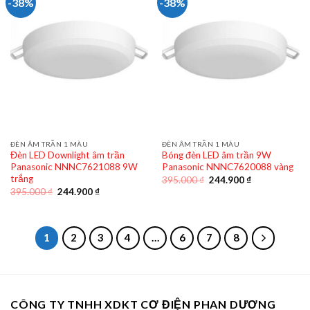
-38%
-38%
ĐÈN ÂM TRẦN 1 MÀU
ĐÈN ÂM TRẦN 1 MÀU
Đèn LED Downlight âm trần
Bóng đèn LED âm trần 9W
Panasonic NNNC7621088 9W
Panasonic NNNC7620088 vàng
trắng
Giá
Giá
395.000
₫
244.900
₫
gốc
hiện
Giá
Giá
395.000
₫
244.900
₫
là:
tại
gốc
hiện
395.000 ₫.
là:
là:
tại
244.900 ₫.
395.000 ₫.
là:
244.900 ₫.
1
2
3
4
…
6
7
8
CÔNG TY TNHH XDKT CƠ ĐIỆN PHAN DƯƠNG