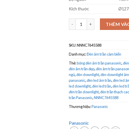
Kích thước
Ø127
Đèn downlight cảm biến Panas
THÊM VÀ
SKU:
NNNC7645588
Danh mục:
Đèn âm trần cảm biến
Thẻ:
bóng đèn âm trần panasonic
,
đèn
đèn âm trần đẹp
,
đèn âm trần panason
ngủ
,
đèn downlight
,
đèn downlight âm
panasonic
,
đèn led âm trần
,
đèn led â
led downlight
,
đèn led trần
,
đèn led tr
đèn trần downlight
,
đèn trần thạch ca
trần Panasonic
,
NNNC7645588
Thương hiệu:
Panasonic
Panasonic