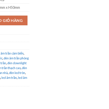
mm x H50mm
onic NNNC7645588 9W, trắng số lượng
O GIỎ HÀNG
 âm trần cảm biến
,
ic
,
đèn âm trần phòng
 trần
,
đèn downlight
m trần thạch cao
,
đèn
ần nhà
,
đèn led tròn
,
o
,
led âm trần
,
led âm