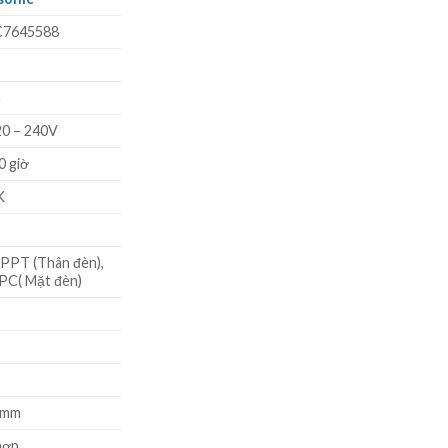
tại
₫.
là:
7645588
384.400 ₫.
m
0 – 240V
0 giờ
K
PPT (Thân đèn),
PC( Mặt đèn)
0mm
hợp