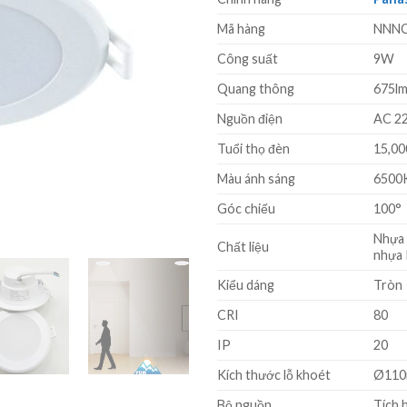
là:
620.000 
Mã hàng
NNNC
Công suất
9W
Quang thông
675l
Nguồn điện
AC 22
Tuổi thọ đèn
15,00
Màu ánh sáng
6500
Góc chiếu
100°
Nhựa 
Chất liệu
nhựa 
Kiểu dáng
Tròn
CRI
80
IP
20
Kích thước lỗ khoét
Ø11
Bộ nguồn
Tích 