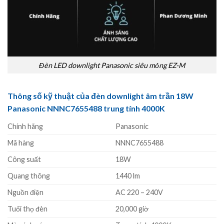
Đèn LED downlight Panasonic siêu mỏng EZ-M
Thông số kỹ thuật của đèn downlight âm trần 18W
Panasonic NNNC7655488 trung tính 4000K
Chính hãng
Panasonic
Mã hàng
NNNC7655488
Công suất
18W
Quang thông
1440 lm
Nguồn điện
AC 220 – 240V
Tuổi thọ đèn
20,000 giờ