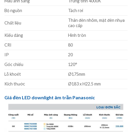
Màu ánh sáng
Trung tính 4000K
Bộ nguồn
Tách rời
Thân đèn nhôm, mặt đèn nhựa
Chất liệu
cao cấp
Kiểu dáng
Hình tròn
CRI
80
IP
20
Góc chiếu
120°
Lỗ khoét
Ø175mm
Kích thước
Ø183 x H22.5 mm
Giá đèn LED downlight âm trần Panasonic