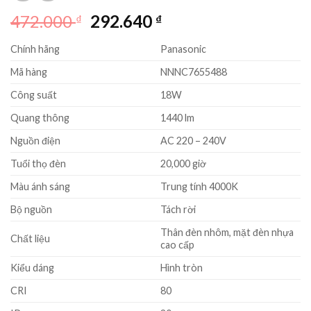
Giá
Giá
472.000
292.640
₫
₫
gốc
hiện
Chính hãng
Panasonic
là:
tại
472.000 ₫.
là:
Mã hàng
NNNC7655488
292.640 ₫.
Công suất
18W
Quang thông
1440 lm
Nguồn điện
AC 220 – 240V
Tuổi thọ đèn
20,000 giờ
Màu ánh sáng
Trung tính 4000K
Bộ nguồn
Tách rời
Thân đèn nhôm, mặt đèn nhựa
Chất liệu
cao cấp
Kiểu dáng
Hình tròn
CRI
80