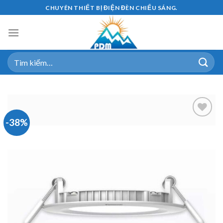
Skip
CHUYÊN THIẾT BỊ ĐIỆN ĐÈN CHIẾU SÁNG.
to
content
Tìm
kiếm:
-38%