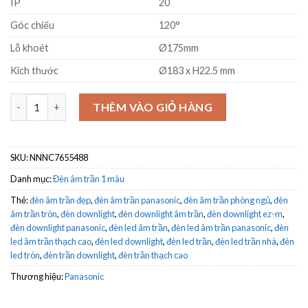
IP
20
Góc chiếu
120°
Lỗ khoét
Ø175mm
Kích thước
Ø183 x H22.5 mm
Đèn downlight âm trần 18W Panasonic NNNC7655488 trung tín
THÊM VÀO GIỎ HÀNG
SKU:
NNNC7655488
Danh mục:
Đèn âm trần 1 màu
Thẻ:
đèn âm trần đẹp
,
đèn âm trần panasonic
,
đèn âm trần phòng ngủ
,
đèn
âm trần tròn
,
đèn downlight
,
đèn downlight âm trần
,
đèn downlight ez-m
,
đèn downlight panasonic
,
đèn led âm trần
,
đèn led âm trần panasonic
,
đèn
led âm trần thạch cao
,
đèn led downlight
,
đèn led trần
,
đèn led trần nhà
,
đèn
led tròn
,
đèn trần downlight
,
đèn trần thạch cao
Thương hiệu:
Panasonic