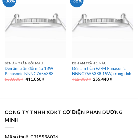
-38%
-38%
ĐÈN ÂM TRẦN ĐỔI MÀU
ĐÈN ÂM TRẦN 1 MÀU
Đèn âm trần đổi màu 18W
Đèn âm trần EZ-M Panasonic
Panasonic NNNC7656388
NNNC7655388 15W, trung tính
Giá
Giá
Giá
Giá
663.000
₫
411.060
₫
412.000
₫
255.440
₫
gốc
hiện
gốc
hiện
là:
tại
là:
tại
663.000 ₫.
là:
412.000 ₫.
là:
411.060 ₫.
255.440 ₫.
CÔNG TY TNHH XDKT CƠ ĐIỆN PHAN DƯƠNG
MINH
Mã số thuế: 0315596026