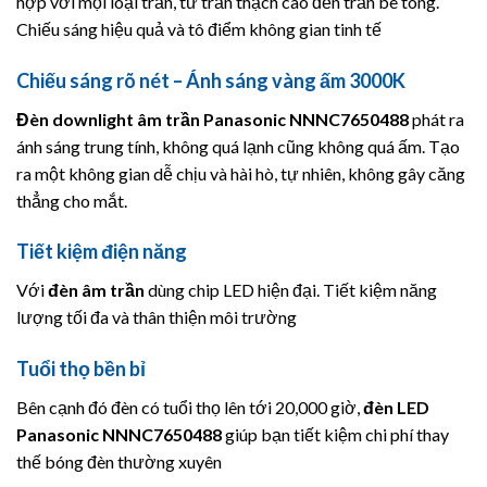
hợp với mọi loại trần, từ trần thạch cao đến trần bê tông.
Chiếu sáng hiệu quả và tô điểm không gian tinh tế
Chiếu sáng rõ nét – Ánh sáng vàng ấm 3000K
Đèn downlight âm trần
Panasonic
NNNC7650488
phát ra
ánh sáng trung tính, không quá lạnh cũng không quá ấm. Tạo
ra một không gian dễ chịu và hài hò, tự nhiên, không gây căng
thẳng cho mắt.
Tiết kiệm điện năng
Với
đèn âm trần
dùng chip LED hiện đại. Tiết kiệm năng
lượng tối đa và thân thiện môi trường
Tuổi thọ bền bỉ
Bên cạnh đó đèn có tuổi thọ lên tới 20,000 giờ,
đèn LED
Panasonic
NNNC7650488
giúp bạn tiết kiệm chi phí thay
thế bóng đèn thường xuyên