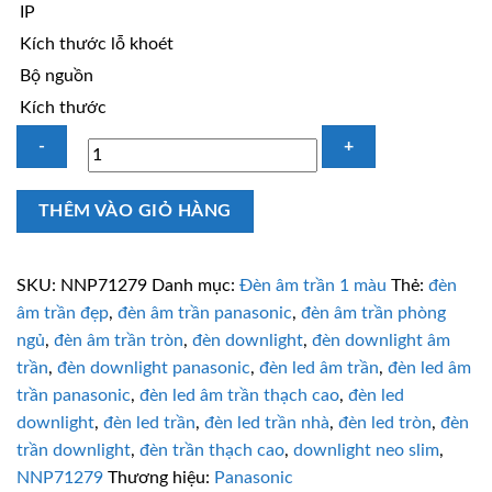
IP
Kích thước lỗ khoét
Bộ nguồn
Kích thước
NNP71279
THÊM VÀO GIỎ HÀNG
Đèn
LED
Neo
SKU:
NNP71279
Danh mục:
Đèn âm trần 1 màu
Thẻ:
đèn
Slim
âm trần đẹp
,
đèn âm trần panasonic
,
đèn âm trần phòng
PANASONIC
ngủ
,
đèn âm trần tròn
,
đèn downlight
,
đèn downlight âm
6W
trần
,
đèn downlight panasonic
,
đèn led âm trần
,
đèn led âm
trung
trần panasonic
,
đèn led âm trần thạch cao
,
đèn led
tính
downlight
,
đèn led trần
,
đèn led trần nhà
,
đèn led tròn
,
đèn
số
trần downlight
,
đèn trần thạch cao
,
downlight neo slim
,
lượng
NNP71279
Thương hiệu:
Panasonic