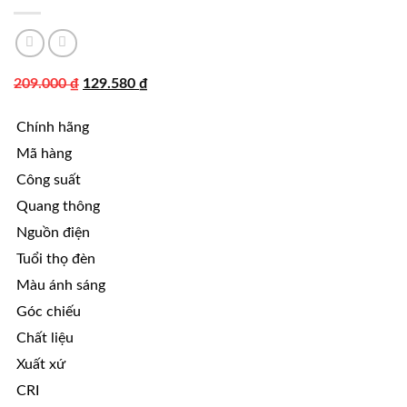
Giá
Giá
209.000
₫
129.580
₫
gốc
hiện
Chính hãng
là:
tại
209.000 ₫.
là:
Mã hàng
129.580 ₫.
Công suất
Quang thông
Nguồn điện
Tuổi thọ đèn
Màu ánh sáng
Góc chiếu
Chất liệu
Xuất xứ
CRI