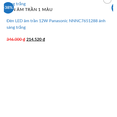
-38%
-
ĐÈN ÂM TRẦN 1 MÀU
Đèn LED âm trần 12W Panasonic NNNC7651288 ánh
sáng trắng
Giá
Giá
346.000
₫
214.520
₫
gốc
hiện
là:
tại
346.000 ₫.
là:
214.520 ₫.