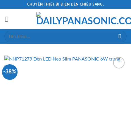
Skip
CHUYÊN THIẾT BỊ ĐIỆN ĐÈN CHIẾU SÁNG.
to
content
Tìm
kiếm:
-38%