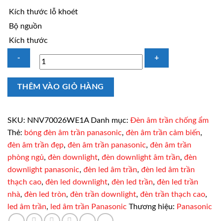
Kích thước lỗ khoét
Bộ nguồn
Kích thước
Đèn
THÊM VÀO GIỎ HÀNG
LED
chống
ẩm
SKU:
NNV70026WE1A
Danh mục:
Đèn âm trần chống ẩm
âm
Thẻ:
bóng đèn âm trần panasonic
,
đèn âm trần cảm biến
,
trần
đèn âm trần đẹp
,
đèn âm trần panasonic
,
đèn âm trần
Panasonic
phòng ngủ
,
đèn downlight
,
đèn downlight âm trần
,
đèn
NNV70026WE1A
downlight panasonic
,
đèn led âm trần
,
đèn led âm trần
6W
thạch cao
,
đèn led downlight
,
đèn led trần
,
đèn led trần
vàng
nhà
,
đèn led tròn
,
đèn trần downlight
,
đèn trần thạch cao
,
số
led âm trần
,
led âm trần Panasonic
Thương hiệu:
Panasonic
lượng