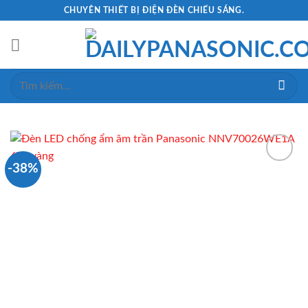
Skip
CHUYÊN THIẾT BỊ ĐIỆN ĐÈN CHIẾU SÁNG.
to
content
Tìm
kiếm:
-38%