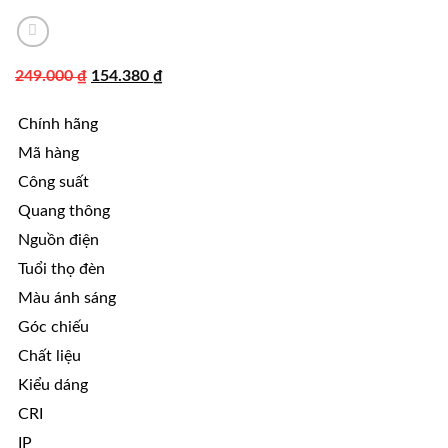
Giá
Giá
249.000
₫
154.380
₫
gốc
hiện
Chính hãng
là:
tại
249.000 ₫.
là:
Mã hàng
154.380 ₫.
Công suất
Quang thông
Nguồn điện
Tuổi thọ đèn
Màu ánh sáng
Góc chiếu
Chất liệu
Kiểu dáng
CRI
IP