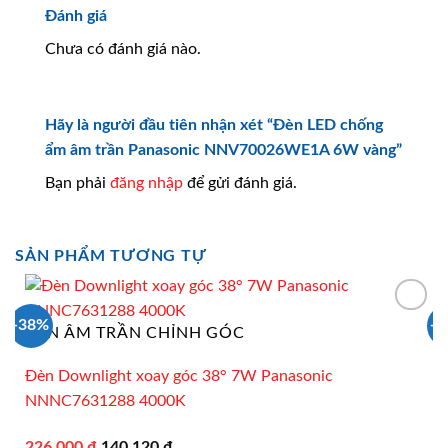
Đánh giá
Chưa có đánh giá nào.
Hãy là người đầu tiên nhận xét “Đèn LED chống
ẩm âm trần Panasonic NNV70026WE1A 6W vàng”
Bạn phải
đăng nhập
để gửi đánh giá.
SẢN PHẨM TƯƠNG TỰ
-38%
-
ĐÈN ÂM TRẦN CHỈNH GÓC
Đèn Downlight xoay góc 38° 7W Panasonic
NNNC7631288 4000K
Giá
Giá
226.000
₫
140.120
₫