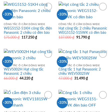
209.040 ₫.
168.170 ₫.
-33%
-33%
CÔNG TẮC Ổ CẮM DÒNG WIDE
CÔNG TẮC Ổ CẮM DÒNG WIDE
WEG5152-51KH công tắc điện
Hạt công tắc 2 chiều Panasonic
Panasonic 2 chiều có đèn báo
WEG5152-51SWK có đèn báo
Giá
Giá
Giá
Giá
175.000
₫
117.250
₫
137.000
₫
91.790
₫
gốc
hiện
gốc
hiện
là:
tại
là:
tại
175.000 ₫.
là:
137.000 ₫.
là:
117.250 ₫.
91.790 ₫.
-33%
-33%
CÔNG TẮC Ổ CẮM DÒNG WIDE
CÔNG TẮC Ổ CẮM DÒNG WIDE
WEV5002H Hạt công tắc
Công tắc 1 hạt Panasonic 2
Panasonic 2 chiều
chiều WEV5002SW
Giá
Giá
Giá
Giá
66.000
₫
44.220
₫
47.000
₫
31.490
₫
gốc
hiện
gốc
hiện
là:
tại
là:
tại
66.000 ₫.
là:
47.000 ₫.
là:
44.220 ₫.
31.490 ₫.
-30%
-33%