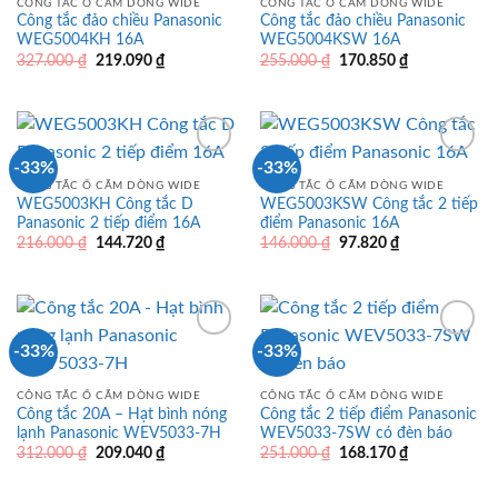
CÔNG TẮC Ổ CẮM DÒNG WIDE
CÔNG TẮC Ổ CẮM DÒNG WIDE
Công tắc đảo chiều Panasonic
Công tắc đảo chiều Panasonic
WEG5004KH 16A
WEG5004KSW 16A
Giá
Giá
Giá
Giá
327.000
₫
219.090
₫
255.000
₫
170.850
₫
gốc
hiện
gốc
hiện
là:
tại
là:
tại
327.000 ₫.
là:
255.000 ₫.
là:
219.090 ₫.
170.850 ₫.
-33%
-33%
CÔNG TẮC Ổ CẮM DÒNG WIDE
CÔNG TẮC Ổ CẮM DÒNG WIDE
WEG5003KH Công tắc D
WEG5003KSW Công tắc 2 tiếp
Panasonic 2 tiếp điểm 16A
điểm Panasonic 16A
Giá
Giá
Giá
Giá
216.000
₫
144.720
₫
146.000
₫
97.820
₫
gốc
hiện
gốc
hiện
là:
tại
là:
tại
216.000 ₫.
là:
146.000 ₫.
là:
144.720 ₫.
97.820 ₫.
-33%
-33%
CÔNG TẮC Ổ CẮM DÒNG WIDE
CÔNG TẮC Ổ CẮM DÒNG WIDE
Công tắc 20A – Hạt bình nóng
Công tắc 2 tiếp điểm Panasonic
lạnh Panasonic WEV5033-7H
WEV5033-7SW có đèn báo
Giá
Giá
Giá
Giá
312.000
₫
209.040
₫
251.000
₫
168.170
₫
gốc
hiện
gốc
hiện
là:
tại
là:
tại
312.000 ₫.
là:
251.000 ₫.
là: