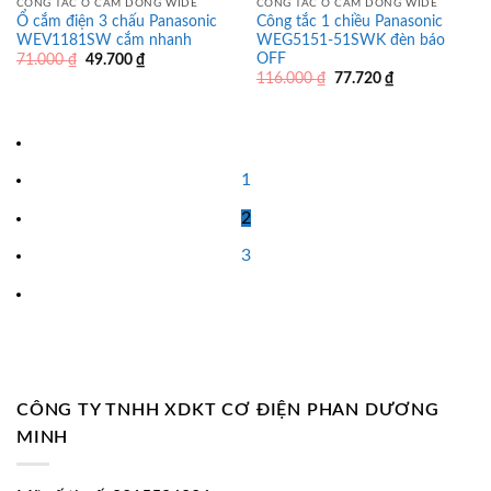
CÔNG TẮC Ổ CẮM DÒNG WIDE
CÔNG TẮC Ổ CẮM DÒNG WIDE
Ổ cắm điện 3 chấu Panasonic
Công tắc 1 chiều Panasonic
WEV1181SW cắm nhanh
WEG5151-51SWK đèn báo
OFF
Giá
Giá
71.000
₫
49.700
₫
gốc
hiện
Giá
Giá
116.000
₫
77.720
₫
là:
tại
gốc
hiện
71.000 ₫.
là:
là:
tại
49.700 ₫.
116.000 ₫.
là:
77.720 ₫.
1
2
3
CÔNG TY TNHH XDKT CƠ ĐIỆN PHAN DƯƠNG
MINH