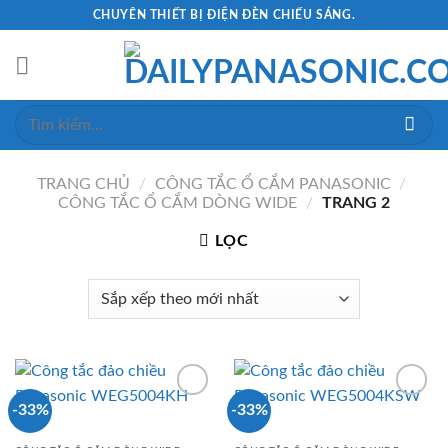
Skip
CHUYÊN THIẾT BỊ ĐIỆN ĐÈN CHIẾU SÁNG.
to
content
Tìm
kiếm:
TRANG CHỦ
/
CÔNG TẮC Ổ CẮM PANASONIC
/
CÔNG TẮC Ổ CẮM DÒNG WIDE
/
TRANG 2
LỌC
-33%
-33%