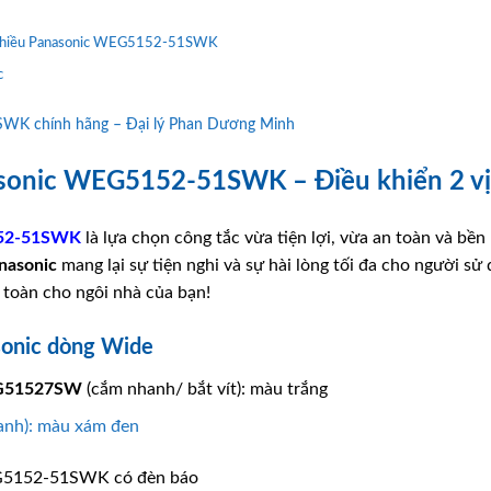
 2 chiều Panasonic WEG5152-51SWK
c
WK chính hãng – Đại lý Phan Dương Minh
sonic WEG5152-51SWK – Điều khiển 2 vị tr
52-51SWK
là lựa chọn công tắc vừa tiện lợi, vừa an toàn và bền 
nasonic
mang lại sự tiện nghi và sự hài lòng tối đa cho người s
 toàn cho ngôi nhà của bạn!
asonic dòng Wide
51527SW
(cắm nhanh/ bắt vít): màu trắng
anh): màu xám đen