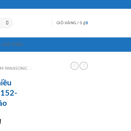
GIỎ HÀNG /
0
₫
0
GIỚI THIỆU
ẮM PANASONIC
/
hiều
152-
áo
Giá
₫
hiện