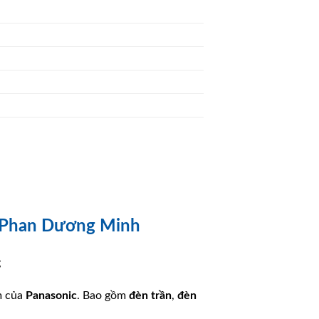
ý Phan Dương Minh
g
m của
Panasonic
. Bao gồm
đèn trần
,
đèn