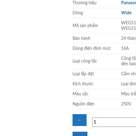
Thương hiệu
Panaso
là:
137.000
Dòng
Wide
WEG51
Mã sản phẩm
WEG51
Bảo hành
24 thán
Dòng điện định mức
16A
Công tắ
Loại công tắc
đèn bá
Loại lắp đặt
Cắm nha
Kích thước
Loại đơ
Màu sắc
Màu tr
Nguồn điện
250V
Hạt