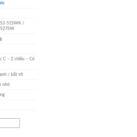
nic
tại
 ₫.
là:
91.790 ₫.
52-51SWK /
527SW
g
c C – 2 chiều – Có
o
nh / bắt vít
n nhỏ
ắng