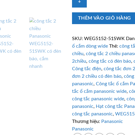
công
tắc
THÊM VÀO GIỎ HÀNG
2
chiều
Panasonic
SKU:
WEG5152-51SWK
Dan
WEG5152-
ổ cắm dòng wide
Thẻ:
công t
51SWK
chiều
,
công tắc 2 chiều panas
có
2chiều
,
công tắc có đèn báo
,
đèn
báo
Công tắc điện
,
công tắc đơn 2
số
đơn 2 chiều có đèn báo
,
công
lượng
panasonic
,
Công tắc ổ cắm P
tắc ổ cắm panasonic wide
,
cô
công tắc panasonic wide
,
côn
panasonic
,
Hạt công tắc Pana
công tắc panasonic
,
WEG515
Thương hiệu:
Panasonic
Panasonic