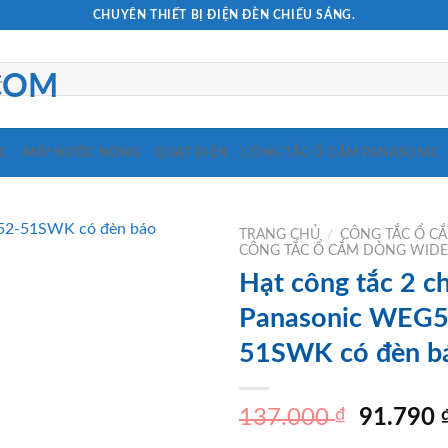
CHUYÊN THIẾT BỊ ĐIỆN ĐÈN CHIẾU SÁNG.
C
MÁY NƯỚC NÓNG
QUẠT ĐIỆN
CÔNG TẮC Ổ CẮM PANASONIC
TRANG CHỦ
/
CÔNG TẮC Ổ C
CÔNG TẮC Ổ CẮM DÒNG WIDE
Hạt công tắc 2 c
Panasonic WEG5
51SWK có đèn b
Giá
137.000
₫
91.790
gốc