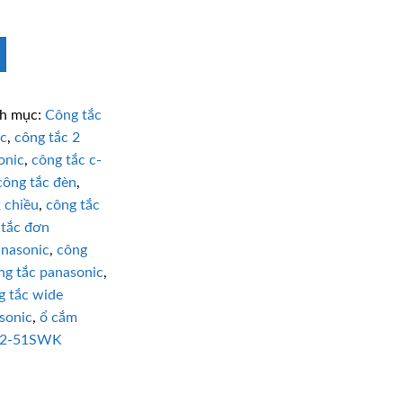
h mục:
Công tắc
ắc
,
công tắc 2
onic
,
công tắc c-
công tắc đèn
,
 chiều
,
công tắc
 tắc đơn
anasonic
,
công
ng tắc panasonic
,
g tắc wide
sonic
,
ổ cắm
2-51SWK