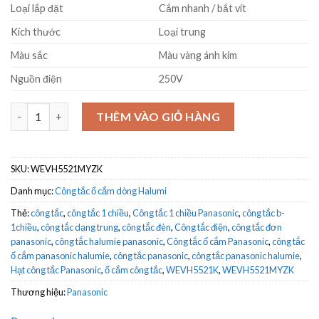
Loại lắp đặt
Cắm nhanh / bắt vít
Kích thước
Loại trung
Màu sắc
Màu vàng ánh kim
Nguồn điện
250V
Công tắc 1 hạt 1 chiều Panasonic WEVH5521MYZK loại trung số
THÊM VÀO GIỎ HÀNG
SKU:
WEVH5521MYZK
Danh mục:
Công tắc ổ cắm dòng Halumi
Thẻ:
công tắc
,
công tắc 1 chiều
,
Công tắc 1 chiều Panasonic
,
công tắc b-
1chiều
,
công tắc dạng trung
,
công tắc đèn
,
Công tắc điện
,
công tắc đơn
panasonic
,
công tắc halumie panasonic
,
Công tắc ổ cắm Panasonic
,
công tắc
ổ cắm panasonic halumie
,
công tắc panasonic
,
công tắc panasonic halumie
,
Hạt công tắc Panasonic
,
ổ cắm công tắc
,
WEVH5521K
,
WEVH5521MYZK
Thương hiệu:
Panasonic