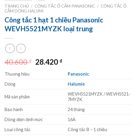
TRANG CHỦ
/
CÔNG TẮC Ổ CẮM PANASONIC
/
CÔNG TẮC Ổ
CẮM DÒNG HALUMI
Công tắc 1 hạt 1 chiều Panasonic
WEVH5521MYZK loại trung
Giá
Giá
40.600
28.420
₫
₫
gốc
hiện
Thương hiệu
Panasonic
là:
tại
40.600 ₫.
là:
Dòng
Halumie
28.420 ₫.
WEVH5521MYZK / WEVH5521-
Mã sản phẩm
7MYZK
Bảo hành
24 tháng
Dòng điện định mức
16A
Loại công tắc
Công tắc B – 1 chiều