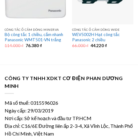
CÔNG TẮC Ổ CẮM DÒNG MINERVA
CÔNG TẮC Ổ CẮM DÒNG WIDE
Bộ công tắc 1 chiều, cắm nhanh
WEV5002H Hạt công tắc
Panasonic WMT501-VN trắng
Panasonic 2 chiều
Giá
Giá
Giá
Giá
114.000
₫
76.380
₫
66.000
₫
44.220
₫
gốc
hiện
gốc
hiện
là:
tại
là:
tại
114.000 ₫.
là:
66.000 ₫.
là:
76.380 ₫.
44.220 ₫.
CÔNG TY TNHH XDKT CƠ ĐIỆN PHAN DƯƠNG
MINH
Mã số thuế: 0315596026
Ngày cấp: 29/03/2019
Nơi cấp: Sở kế hoạch và đầu tư TP.HCM
Địa chỉ: C16/6E Đường liên ấp 2-3-4, Xã Vĩnh Lộc, Thành Phố
Hồ Chí Minh, Việt Nam