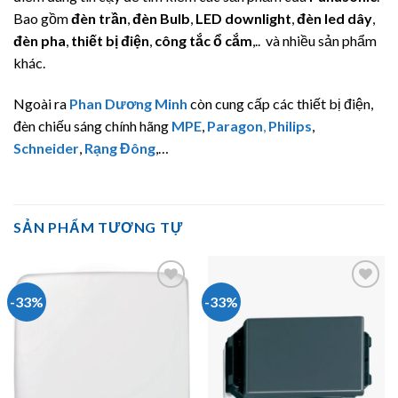
Bao gồm
đèn trần
,
đèn Bulb
,
LED downlight
,
đèn led dây
,
đèn pha
,
thiết bị điện
,
công tắc ổ cắm
,.. và nhiều sản phẩm
khác.
Ngoài ra
Phan Dương Minh
còn cung cấp các thiết bị điện,
đèn chiếu sáng chính hãng
MPE
,
Paragon
,
Philips
,
Schneider
,
Rạng Đông
,…
SẢN PHẨM TƯƠNG TỰ
-33%
-33%