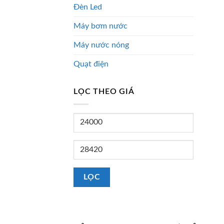
Đèn Led
Máy bơm nước
Máy nước nóng
Quạt điện
LỌC THEO GIÁ
Giá
tối
thiểu
Giá
tối
đa
LỌC