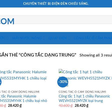
CHUYÊN THIẾT BỊ ĐIỆN ĐÈN CHIẾU SÁNG.
ƯỚC
MÁY NƯỚC NÓNG
QUẠT ĐIỆN
CÔNG TẮC Ổ CẮM PAN
ẮN THẺ “CÔNG TẮC DẠNG TRUNG”
Showing all 3 resu
%
-30%
 TẮC Ổ CẮM DÒNG HALUMI
CÔNG TẮC Ổ CẮM DÒNG HALUMI
 tắc Panasonic Halumie
Công tắc 1 hạt 1 chiều Panasonic
5531MYHK 1 chiều loại nhỏ
WEVH5521MYZK loại trung
Giá
Giá
Giá
Giá
600
₫
28.420
₫
40.600
₫
28.420
₫
gốc
hiện
gốc
hiện