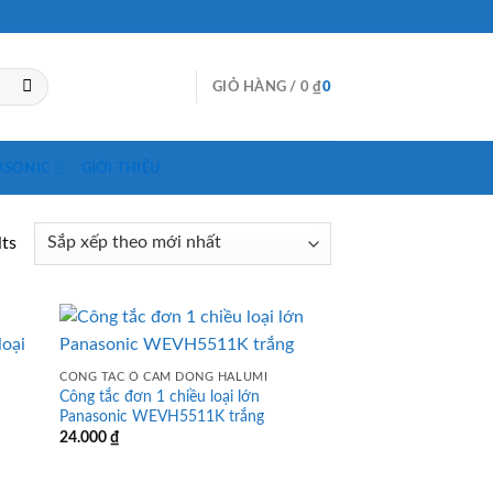
GIỎ HÀNG /
0
₫
0
ASONIC
GIỚI THIỆU
lts
CÔNG TẮC Ổ CẮM DÒNG HALUMI
Công tắc đơn 1 chiều loại lớn
Panasonic WEVH5511K trắng
24.000
₫