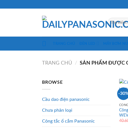
Skip
to
content
Tìm
kiếm:
TRANG CHỦ
ĐÈN LED
MÁY BƠM N
TRANG CHỦ
/
SẢN PHẨM ĐƯỢC G
BROWSE
-30
Cầu dao điện panasonic
CÔNG
Công
Chưa phân loại
WEVH
40.
Công tắc ổ cắm Panasonic