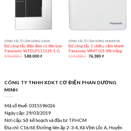
CÔNG TẮC Ổ CẮM DÒNG GENX
CÔNG TẮC Ổ CẮM DÒNG MINERVA
Bộ công tắc điện đơn có đèn báo
Bộ công tắc 1 chiều, cắm nhanh
Panasonic WTEGP51552S-1-G
Panasonic WMT501-VN trắng
Giá
Giá
Giá
Giá
840.000
₫
588.000
₫
114.000
₫
76.380
₫
gốc
hiện
gốc
hiện
là:
tại
là:
tại
840.000 ₫.
là:
114.000 ₫.
là:
588.000 ₫.
76.380 ₫.
CÔNG TY TNHH XDKT CƠ ĐIỆN PHAN DƯƠNG
MINH
Mã số thuế: 0315596026
Ngày cấp: 29/03/2019
Nơi cấp: Sở kế hoạch và đầu tư TP.HCM
Địa chỉ: C16/6E Đường liên ấp 2-3-4, Xã Vĩnh Lộc A, Huyện