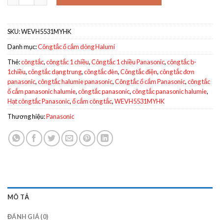
SKU:
WEVH5531MYHK
Danh mục:
Công tắc ổ cắm dòng Halumi
Thẻ:
công tắc
,
công tắc 1 chiều
,
Công tắc 1 chiều Panasonic
,
công tắc b-
1chiều
,
công tắc dạng trung
,
công tắc đèn
,
Công tắc điện
,
công tắc đơn
panasonic
,
công tắc halumie panasonic
,
Công tắc ổ cắm Panasonic
,
công tắc
ổ cắm panasonic halumie
,
công tắc panasonic
,
công tắc panasonic halumie
,
Hạt công tắc Panasonic
,
ổ cắm công tắc
,
WEVH5531MYHK
Thương hiệu:
Panasonic
MÔ TẢ
ĐÁNH GIÁ (0)