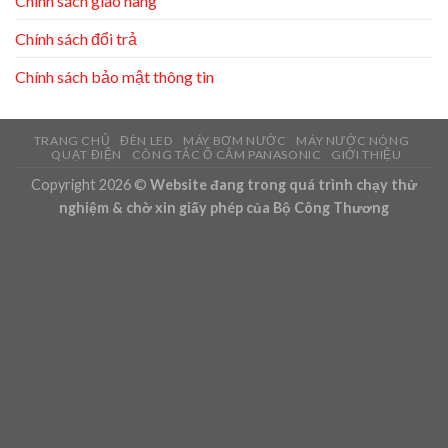
Chính sách giao hàng
Chính sách đổi trả
Chính sách bảo mật thông tin
TRANG CHỦ
ĐÈN LED
MÁY BƠM NƯỚC
MÁY NƯỚC NÓNG
QUẠT ĐIỆN
CÔNG TẮC Ổ CẮM PANASONIC
GIỚI THIỆU
Copyright 2026 ©
Website đang trong quá trình chạy thử
nghiệm & chờ xin giấy phép của Bộ Công Thương