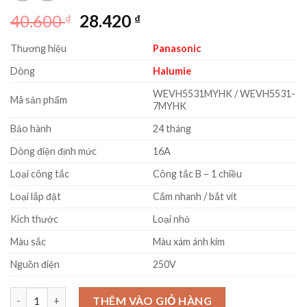
Giá
Giá
40.600
28.420
₫
₫
gốc
hiện
Thương hiệu
Panasonic
là:
tại
40.600 ₫.
là:
Dòng
Halumie
28.420 ₫.
WEVH5531MYHK / WEVH5531-
Mã sản phẩm
7MYHK
Bảo hành
24 tháng
Dòng điện định mức
16A
Loại công tắc
Công tắc B – 1 chiều
Loại lắp đặt
Cắm nhanh / bắt vít
Kích thước
Loại nhỏ
Màu sắc
Màu xám ánh kim
Nguồn điện
250V
Công tắc Panasonic Halumie WEVH5531MYHK 1 chiều loại nhỏ 
THÊM VÀO GIỎ HÀNG