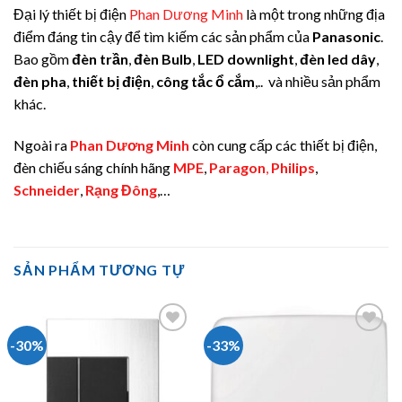
Đại lý thiết bị điện
Phan Dương Minh
là một trong những địa
điểm đáng tin cậy để tìm kiếm các sản phẩm của
Panasonic
.
Bao gồm
đèn trần
,
đèn Bulb
,
LED downlight
,
đèn led dây
,
đèn pha
,
thiết bị điện
,
công tắc ổ cắm
,.. và nhiều sản phẩm
khác.
Ngoài ra
Phan Dương Minh
còn cung cấp các thiết bị điện,
đèn chiếu sáng chính hãng
MPE
,
Paragon
,
Philips
,
Schneider
,
Rạng Đông
,…
SẢN PHẨM TƯƠNG TỰ
-30%
-33%