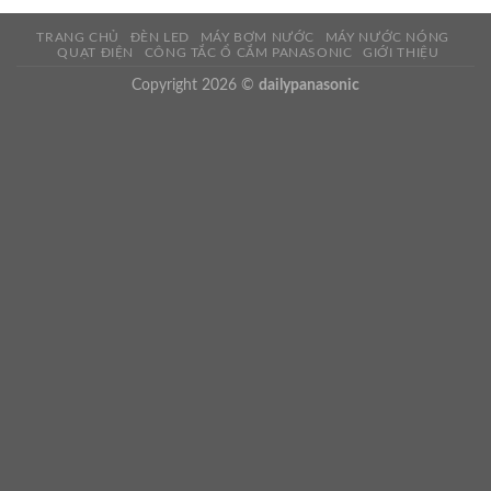
TRANG CHỦ
ĐÈN LED
MÁY BƠM NƯỚC
MÁY NƯỚC NÓNG
QUẠT ĐIỆN
CÔNG TẮC Ổ CẮM PANASONIC
GIỚI THIỆU
Copyright 2026 ©
dailypanasonic