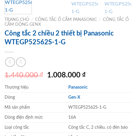
TRANG CHỦ
/
CÔNG TẮC Ổ CẮM PANASONIC
/
CÔNG TẮC Ổ
CẮM DÒNG GENX
Công tắc 2 chiều 2 thiết bị Panasonic
WTEGP52562S-1-G
Giá
Giá
1.440.000
₫
1.008.000
₫
gốc
hiện
Thương hiệu
Panasonic
là:
tại
1.440.000 ₫.
là:
Dòng
Gen-X
1.008.000 ₫.
Mã sản phẩm
WTEGP52562S-1-G
Dòng điện định mức
16A
Loại công tắc
Công tắc C, 2 chiều, có đèn báo