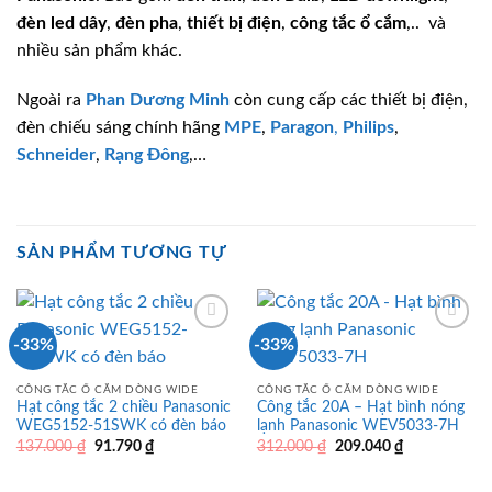
đèn led dây
,
đèn pha
,
thiết bị điện
,
công tắc ổ cắm
,.. và
nhiều sản phẩm khác.
Ngoài ra
Phan Dương Minh
còn cung cấp các thiết bị điện,
đèn chiếu sáng chính hãng
MPE
,
Paragon
,
Philips
,
Schneider
,
Rạng Đông
,…
SẢN PHẨM TƯƠNG TỰ
-33%
-33%
CÔNG TẮC Ổ CẮM DÒNG WIDE
CÔNG TẮC Ổ CẮM DÒNG WIDE
Hạt công tắc 2 chiều Panasonic
Công tắc 20A – Hạt bình nóng
WEG5152-51SWK có đèn báo
lạnh Panasonic WEV5033-7H
Giá
Giá
Giá
Giá
137.000
₫
91.790
₫
312.000
₫
209.040
₫
gốc
hiện
gốc
hiện
là:
tại
là:
tại
137.000 ₫.
là:
312.000 ₫.
là: