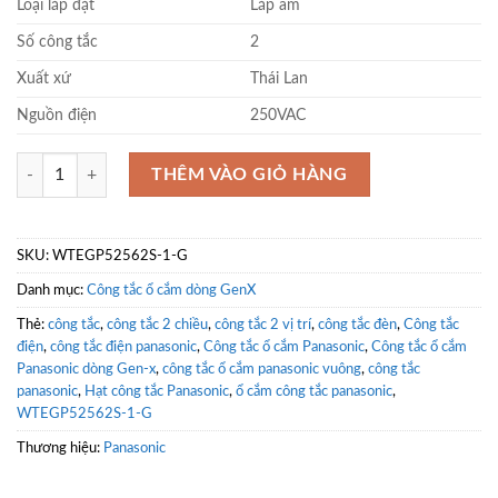
Loại lắp đặt
Lắp âm
Số công tắc
2
Xuất xứ
Thái Lan
Nguồn điện
250VAC
Công tắc 2 chiều 2 thiết bị Panasonic WTEGP52562S-1-G số lượng
THÊM VÀO GIỎ HÀNG
SKU:
WTEGP52562S-1-G
Danh mục:
Công tắc ổ cắm dòng GenX
Thẻ:
công tắc
,
công tắc 2 chiều
,
công tắc 2 vị trí
,
công tắc đèn
,
Công tắc
điện
,
công tắc điện panasonic
,
Công tắc ổ cắm Panasonic
,
Công tắc ổ cắm
Panasonic dòng Gen-x
,
công tắc ổ cắm panasonic vuông
,
công tắc
panasonic
,
Hạt công tắc Panasonic
,
ổ cắm công tắc panasonic
,
WTEGP52562S-1-G
Thương hiệu:
Panasonic