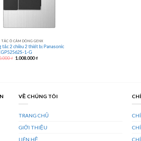
 TẮC Ổ CẮM DÒNG GENX
 tắc 2 chiều 2 thiết bị Panasonic
GP52562S-1-G
Giá
Giá
0.000
₫
1.008.000
₫
gốc
hiện
là:
tại
1.440.000 ₫.
là:
1.008.000 ₫.
AN
VỀ CHÚNG TÔI
CH
TRANG CHỦ
CH
GIỚI THIỆU
CH
LIÊN HỆ
CHÍ