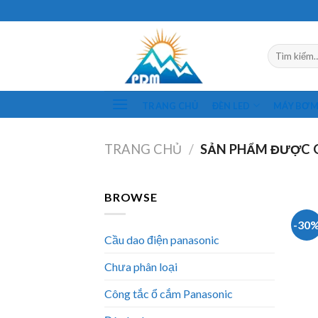
Skip
to
content
Tìm
kiếm:
TRANG CHỦ
ĐÈN LED
MÁY BƠ
TRANG CHỦ
/
SẢN PHẨM ĐƯỢC G
BROWSE
-30
Cầu dao điện panasonic
Chưa phân loại
Công tắc ổ cắm Panasonic