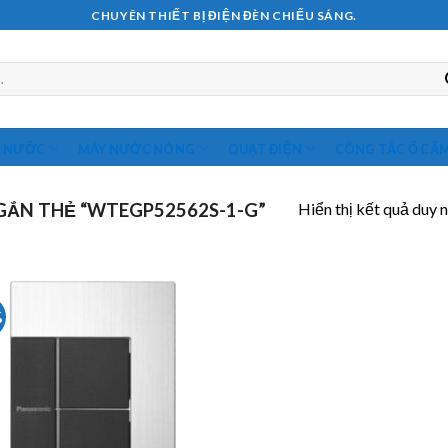
CHUYÊN THIẾT BỊ ĐIỆN ĐÈN CHIẾU SÁNG.
M NƯỚC
MÁY NƯỚC NÓNG
QUẠT ĐIỆN
CÔNG TẮC Ổ CẮ
Hiển thị kết quả duy 
ẮN THẺ “WTEGP52562S-1-G”
%