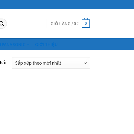
0
GIỎ HÀNG /
0
₫
M PANASONIC
GIỚI THIỆU
nhất