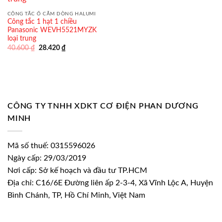
CÔNG TẮC Ổ CẮM DÒNG HALUMI
Công tắc 1 hạt 1 chiều
Panasonic WEVH5521MYZK
loại trung
Giá
Giá
40.600
₫
28.420
₫
gốc
hiện
là:
tại
40.600 ₫.
là:
28.420 ₫.
CÔNG TY TNHH XDKT CƠ ĐIỆN PHAN DƯƠNG
MINH
Mã số thuế: 0315596026
Ngày cấp: 29/03/2019
Nơi cấp: Sở kế hoạch và đầu tư TP.HCM
Địa chỉ: C16/6E Đường liên ấp 2-3-4, Xã Vĩnh Lộc A, Huyện
Bình Chánh, TP, Hồ Chí Minh, Việt Nam