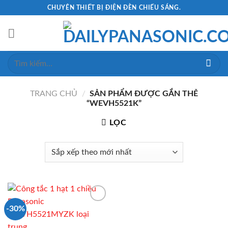
Skip
CHUYÊN THIẾT BỊ ĐIỆN ĐÈN CHIẾU SÁNG.
to
content
Tìm
kiếm:
TRANG CHỦ
/
SẢN PHẨM ĐƯỢC GẮN THẺ
“WEVH5521K”
LỌC
-30%