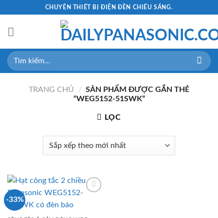
Skip
CHUYÊN THIẾT BỊ ĐIỆN ĐÈN CHIẾU SÁNG.
to
content
Tìm
kiếm:
TRANG CHỦ
/
SẢN PHẨM ĐƯỢC GẮN THẺ
“WEG5152-51SWK”
LỌC
-33%