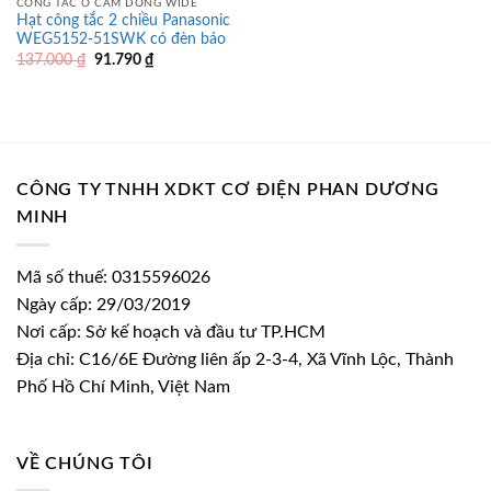
CÔNG TẮC Ổ CẮM DÒNG WIDE
Hạt công tắc 2 chiều Panasonic
WEG5152-51SWK có đèn báo
Giá
Giá
137.000
₫
91.790
₫
gốc
hiện
là:
tại
137.000 ₫.
là:
91.790 ₫.
CÔNG TY TNHH XDKT CƠ ĐIỆN PHAN DƯƠNG
MINH
Mã số thuế: 0315596026
Ngày cấp: 29/03/2019
Nơi cấp: Sở kế hoạch và đầu tư TP.HCM
Địa chỉ: C16/6E Đường liên ấp 2-3-4, Xã Vĩnh Lộc, Thành
Phố Hồ Chí Minh, Việt Nam
VỀ CHÚNG TÔI