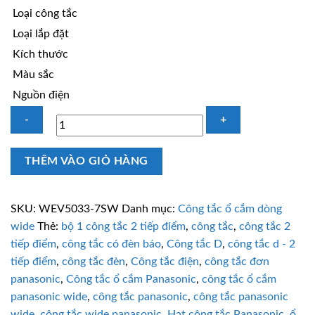
Loại công tắc
Loại lắp đặt
Kích thước
Màu sắc
Nguồn điện
Công
THÊM VÀO GIỎ HÀNG
tắc
2
tiếp
SKU:
WEV5033-7SW
Danh mục:
Công tắc ổ cắm dòng
điểm
wide
Thẻ:
bộ 1 công tắc 2 tiếp điểm
,
công tắc
,
công tắc 2
Panasonic
tiếp điểm
,
công tắc có đèn báo
,
Công tắc D
,
công tắc d - 2
WEV5033-
tiếp điểm
,
công tắc đèn
,
Công tắc điện
,
công tắc đơn
7SW
panasonic
,
Công tắc ổ cắm Panasonic
,
công tắc ổ cắm
có
panasonic wide
,
công tắc panasonic
,
công tắc panasonic
đèn
wide
,
công tắc wide panasonic
,
Hạt công tắc Panasonic
,
ổ