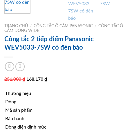
TRANG CHỦ
/
CÔNG TẮC Ổ CẮM PANASONIC
/
CÔNG TẮC Ổ
CẮM DÒNG WIDE
Công tắc 2 tiếp điểm Panasonic
WEV5033-7SW có đèn báo
Giá
Giá
251.000
₫
168.170
₫
gốc
hiện
Thương hiệu
là:
tại
251.000 ₫.
là:
Dòng
168.170 ₫.
Mã sản phẩm
Bảo hành
Dòng điện định mức