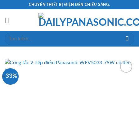
Skip
CHUYÊN THIẾT BỊ ĐIỆN ĐÈN CHIẾU SÁNG.
to
content
Tìm
kiếm:
-33%