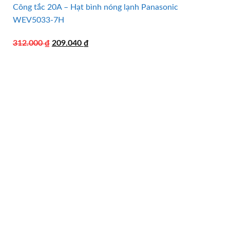
Công tắc 20A – Hạt bình nóng lạnh Panasonic
WEV5033-7H
Giá
Giá
312.000
₫
209.040
₫
gốc
hiện
là:
tại
312.000 ₫.
là:
209.040 ₫.