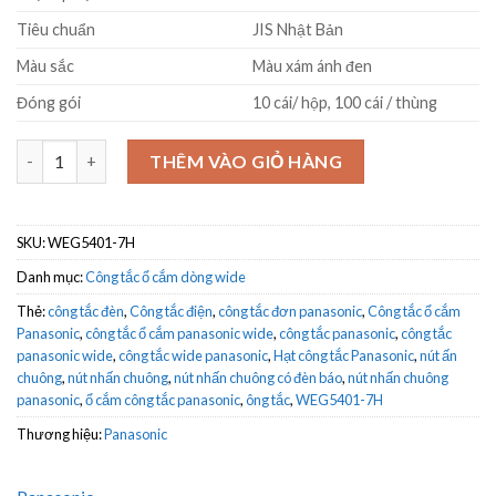
Tiêu chuẩn
JIS Nhật Bản
Màu sắc
Màu xám ánh đen
Đóng gói
10 cái/ hộp, 100 cái / thùng
Nút nhấn chuông điện Panasonic WEG5401-7H xám số lượng
THÊM VÀO GIỎ HÀNG
SKU:
WEG5401-7H
Danh mục:
Công tắc ổ cắm dòng wide
Thẻ:
công tắc đèn
,
Công tắc điện
,
công tắc đơn panasonic
,
Công tắc ổ cắm
Panasonic
,
công tắc ổ cắm panasonic wide
,
công tắc panasonic
,
công tắc
panasonic wide
,
công tắc wide panasonic
,
Hạt công tắc Panasonic
,
nút ấn
chuông
,
nút nhấn chuông
,
nút nhấn chuông có đèn báo
,
nút nhấn chuông
panasonic
,
ổ cắm công tắc panasonic
,
ông tắc
,
WEG5401-7H
Thương hiệu:
Panasonic