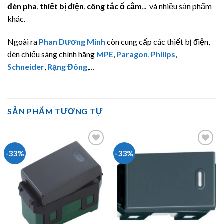
đèn pha
,
thiết bị điện
,
công tắc ổ cắm
,.. và nhiều sản phẩm
khác.
Ngoài ra
Phan Dương Minh
còn cung cấp các thiết bị điện,
đèn chiếu sáng chính hãng
MPE
,
Paragon
,
Philips
,
Schneider
,
Rạng Đông
,…
SẢN PHẨM TƯƠNG TỰ
-33%
-33%