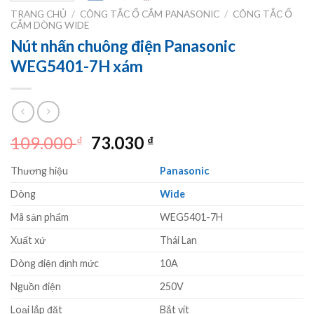
TRANG CHỦ
/
CÔNG TẮC Ổ CẮM PANASONIC
/
CÔNG TẮC Ổ
CẮM DÒNG WIDE
Nút nhấn chuông điện Panasonic
WEG5401-7H xám
Giá
Giá
109.000
73.030
₫
₫
gốc
hiện
Thương hiệu
Panasonic
là:
tại
109.000 ₫.
là:
Dòng
Wide
73.030 ₫.
Mã sản phẩm
WEG5401-7H
Xuất xứ
Thái Lan
Dòng điện định mức
10A
Nguồn điện
250V
Loại lắp đặt
Bắt vít