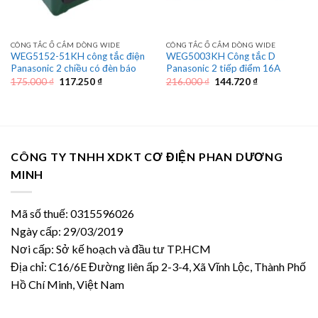
CÔNG TẮC Ổ CẮM DÒNG WIDE
CÔNG TẮC Ổ CẮM DÒNG WIDE
WEG5152-51KH công tắc điện
WEG5003KH Công tắc D
Panasonic 2 chiều có đèn báo
Panasonic 2 tiếp điểm 16A
Giá
Giá
Giá
Giá
175.000
₫
117.250
₫
216.000
₫
144.720
₫
gốc
hiện
gốc
hiện
là:
tại
là:
tại
175.000 ₫.
là:
216.000 ₫.
là:
117.250 ₫.
144.720 ₫.
CÔNG TY TNHH XDKT CƠ ĐIỆN PHAN DƯƠNG
MINH
Mã số thuế: 0315596026
Ngày cấp: 29/03/2019
Nơi cấp: Sở kế hoạch và đầu tư TP.HCM
Địa chỉ: C16/6E Đường liên ấp 2-3-4, Xã Vĩnh Lộc, Thành Phố
Hồ Chí Minh, Việt Nam