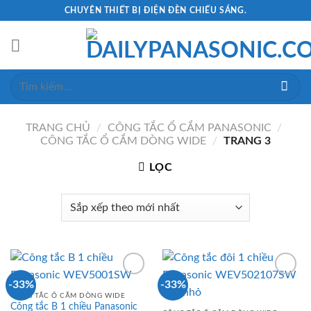
Skip
CHUYÊN THIẾT BỊ ĐIỆN ĐÈN CHIẾU SÁNG.
to
content
Tìm
kiếm:
TRANG CHỦ
/
CÔNG TẮC Ổ CẮM PANASONIC
/
CÔNG TẮC Ổ CẮM DÒNG WIDE
/
TRANG 3
LỌC
-33%
-33%
CÔNG TẮC Ổ CẮM DÒNG WIDE
Công tắc B 1 chiều Panasonic