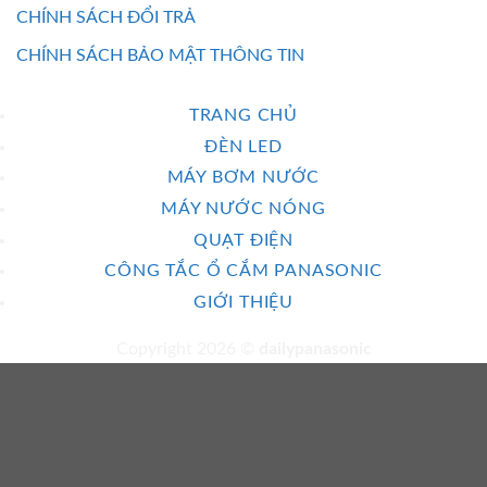
CHÍNH SÁCH ĐỔI TRẢ
CHÍNH SÁCH BẢO MẬT THÔNG TIN
TRANG CHỦ
ĐÈN LED
MÁY BƠM NƯỚC
MÁY NƯỚC NÓNG
QUẠT ĐIỆN
CÔNG TẮC Ổ CẮM PANASONIC
GIỚI THIỆU
Copyright 2026 ©
dailypanasonic