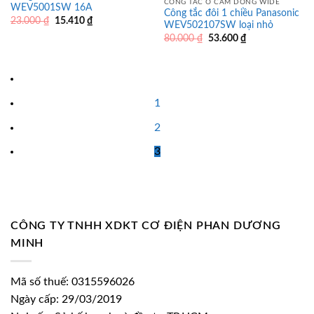
CÔNG TẮC Ổ CẮM DÒNG WIDE
WEV5001SW 16A
Công tắc đôi 1 chiều Panasonic
Giá
Giá
23.000
₫
15.410
₫
WEV502107SW loại nhỏ
gốc
hiện
Giá
Giá
là:
tại
80.000
₫
53.600
₫
gốc
hiện
23.000 ₫.
là:
là:
tại
15.410 ₫.
80.000 ₫.
là:
53.600 ₫.
1
2
3
CÔNG TY TNHH XDKT CƠ ĐIỆN PHAN DƯƠNG
MINH
Mã số thuế: 0315596026
Ngày cấp: 29/03/2019