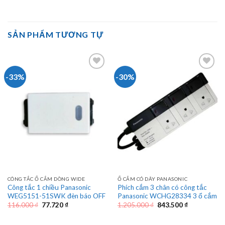
SẢN PHẨM TƯƠNG TỰ
-33%
-30%
CÔNG TẮC Ổ CẮM DÒNG WIDE
Ổ CẮM CÓ DÂY PANASONIC
Công tắc 1 chiều Panasonic
Phích cắm 3 chân có công tắc
WEG5151-51SWK đèn báo OFF
Panasonic WCHG28334 3 ổ cắm
Giá
Giá
Giá
Giá
116.000
₫
77.720
₫
1.205.000
₫
843.500
₫
gốc
hiện
gốc
hiện
là:
tại
là:
tại
116.000 ₫.
là:
1.205.000 ₫.
là: