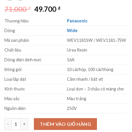
Giá
Giá
71.000
49.700
₫
₫
gốc
hiện
Thương hiệu
Panasonic
là:
tại
71.000 ₫.
là:
Dòng
Wide
49.700 ₫.
Mã sản phẩm
WEV1181SW / WEV1181-7SW
Chất liệu
Urea Resin
Dòng điện định mức
16A
Đóng gói
10 cái/hộp, 100 cái/thùng
Loại lắp đặt
Cắm nhanh / bắt vít
Kích thước
Loại đơn – 3 chấu có màng che
Màu sắc
Màu trắng
Nguồn điện
250V
Ổ cắm điện 3 chấu Panasonic WEV1181SW cắm nhanh số lượng
THÊM VÀO GIỎ HÀNG