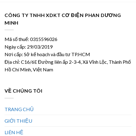
77.720 ₫.
843.500 ₫.
CÔNG TY TNHH XDKT CƠ ĐIỆN PHAN DƯƠNG
MINH
Mã số thuế: 0315596026
Ngày cấp: 29/03/2019
Nơi cấp: Sở kế hoạch và đầu tư TP.HCM
Địa chỉ: C16/6E Đường liên ấp 2-3-4, Xã Vĩnh Lộc, Thành Phố
Hồ Chí Minh, Việt Nam
VỀ CHÚNG TÔI
TRANG CHỦ
GIỚI THIỆU
LIÊN HỆ