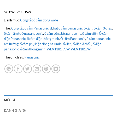
SKU:
WEV1181SW
Danh mục:
Công tắc ổ cắm dòng wide
Thẻ:
Công tắc ổ cắm Panasonic
,
d
,
hạt ổ cắm panasonic
,
ổ cắm
,
ổ cắm 3 chấu
,
ổ cắm âm tường panasonic
,
ổ cắm công tắc panasonic
,
ổ cắm điện
,
Ổ cắm
điện Panasonic
,
ổ cắm điện thông minh
,
Ổ cắm Panasonic
,
ổ cắm panasonic
âm tường
,
ổ cắm phụ kiện dòng halumie
,
ổ điện
,
ổ điện 3 chấu
,
ổ điện
panasonic
,
ổ điện thông minh
,
WEV1181-7SW
,
WEV1181SW
Thương hiệu:
Panasonic
MÔ TẢ
ĐÁNH GIÁ (0)