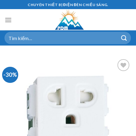
Skip
CHUYÊN THIẾT BỊ ĐIỆN ĐÈN CHIẾU SÁNG.
to
content
Tìm
kiếm:
-30%