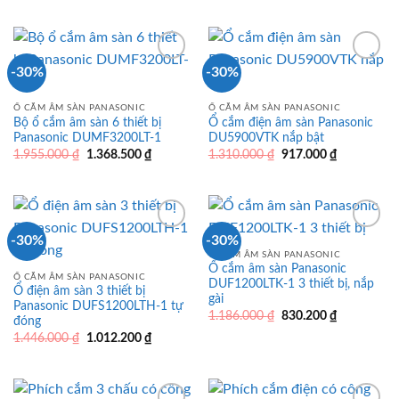
là:
tại
657.300 ₫.
868.000 ₫.
là:
607.600 ₫.
-30%
-30%
Ổ CẮM ÂM SÀN PANASONIC
Ổ CẮM ÂM SÀN PANASONIC
Bộ ổ cắm âm sàn 6 thiết bị
Ổ cắm điện âm sàn Panasonic
Panasonic DUMF3200LT-1
DU5900VTK nắp bật
Giá
Giá
Giá
Giá
1.955.000
₫
1.368.500
₫
1.310.000
₫
917.000
₫
gốc
hiện
gốc
hiện
là:
tại
là:
tại
1.955.000 ₫.
là:
1.310.000 ₫.
là:
1.368.500 ₫.
917.000 ₫.
-30%
-30%
Ổ CẮM ÂM SÀN PANASONIC
Ổ cắm âm sàn Panasonic
Ổ CẮM ÂM SÀN PANASONIC
DUF1200LTK-1 3 thiết bị, nắp
Ổ điện âm sàn 3 thiết bị
gài
Panasonic DUFS1200LTH-1 tự
Giá
Giá
1.186.000
₫
830.200
₫
đóng
gốc
hiện
Giá
Giá
1.446.000
₫
1.012.200
₫
là:
tại
gốc
hiện
1.186.000 ₫.
là:
là:
tại
830.200 ₫.
1.446.000 ₫.
là:
1.012.200 ₫.