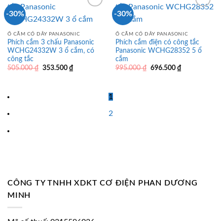
-30%
-30%
Ổ CẮM CÓ DÂY PANASONIC
Ổ CẮM CÓ DÂY PANASONIC
Phích cắm 3 chấu Panasonic
Phích cắm điện có công tắc
WCHG24332W 3 ổ cắm, có
Panasonic WCHG28352 5 ổ
công tắc
cắm
Giá
Giá
Giá
Giá
505.000
₫
353.500
₫
995.000
₫
696.500
₫
gốc
hiện
gốc
hiện
là:
tại
là:
tại
505.000 ₫.
là:
995.000 ₫.
là:
353.500 ₫.
696.500 ₫.
1
2
CÔNG TY TNHH XDKT CƠ ĐIỆN PHAN DƯƠNG
MINH