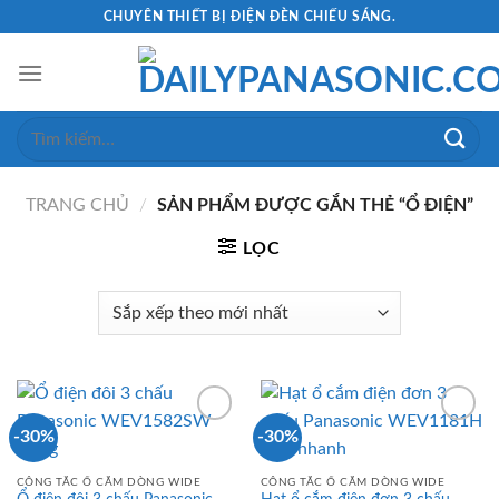
Skip
CHUYÊN THIẾT BỊ ĐIỆN ĐÈN CHIẾU SÁNG.
to
content
Tìm
kiếm:
TRANG CHỦ
/
SẢN PHẨM ĐƯỢC GẮN THẺ “Ổ ĐIỆN”
LỌC
-30%
-30%
CÔNG TẮC Ổ CẮM DÒNG WIDE
CÔNG TẮC Ổ CẮM DÒNG WIDE