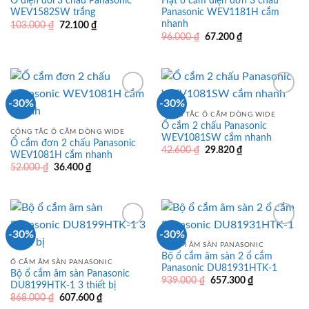
Ổ điện đôi 3 chấu Panasonic
Hạt ổ cắm điện đơn 3 chấu
WEV1582SW trắng
Panasonic WEV1181H cắm
nhanh
Giá
Giá
103.000
₫
72.100
₫
gốc
hiện
Giá
Giá
96.000
₫
67.200
₫
là:
tại
gốc
hiện
103.000 ₫.
là:
là:
tại
72.100 ₫.
96.000 ₫.
là:
67.200 ₫.
-30%
-30%
CÔNG TẮC Ổ CẮM DÒNG WIDE
Ổ cắm 2 chấu Panasonic
CÔNG TẮC Ổ CẮM DÒNG WIDE
WEV1081SW cắm nhanh
Ổ cắm đơn 2 chấu Panasonic
Giá
Giá
42.600
₫
29.820
₫
WEV1081H cắm nhanh
gốc
hiện
Giá
Giá
52.000
₫
36.400
₫
là:
tại
gốc
hiện
42.600 ₫.
là:
là:
tại
29.820 ₫.
52.000 ₫.
là:
36.400 ₫.
-30%
-30%
Ổ CẮM ÂM SÀN PANASONIC
Bộ ổ cắm âm sàn 2 ổ cắm
Ổ CẮM ÂM SÀN PANASONIC
Panasonic DU81931HTK-1
Bộ ổ cắm âm sàn Panasonic
Giá
Giá
939.000
₫
657.300
₫
DU8199HTK-1 3 thiết bị
gốc
hiện
Giá
Giá
868.000
₫
607.600
₫
là:
tại
gốc
hiện
939.000 ₫.
là: