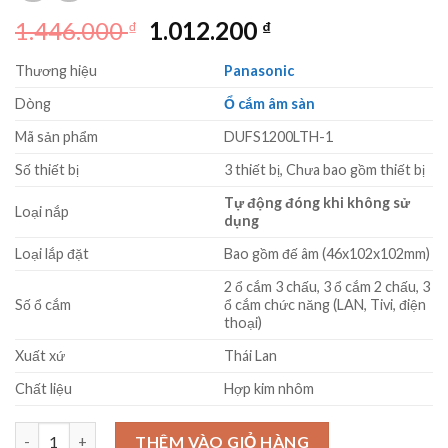
Giá
Giá
1.446.000
1.012.200
₫
₫
gốc
hiện
Thương hiệu
Panasonic
là:
tại
1.446.000 ₫.
là:
Dòng
Ổ cắm âm sàn
1.012.200 ₫.
Mã sản phẩm
DUFS1200LTH-1
Số thiết bị
3 thiết bị, Chưa bao gồm thiết bị
Tự động đóng khi không sử
Loại nắp
dụng
Loại lắp đặt
Bao gồm đế âm (46x102x102mm)
2 ổ cắm 3 chấu, 3 ổ cắm 2 chấu, 3
Số ổ cắm
ổ cắm chức năng (LAN, Tivi, điện
thoại)
Xuất xứ
Thái Lan
Chất liệu
Hợp kim nhôm
Ổ điện âm sàn 3 thiết bị Panasonic DUFS1200LTH-1 tự đóng số 
THÊM VÀO GIỎ HÀNG