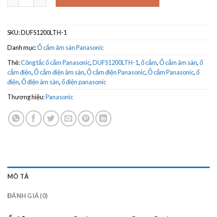
SKU:
DUFS1200LTH-1
Danh mục:
Ổ cắm âm sàn Panasonic
Thẻ:
Công tắc ổ cắm Panasonic
,
DUFS1200LTH-1
,
ổ cắm
,
Ổ cắm âm sàn
,
ổ
cắm điện
,
Ổ cắm điện âm sàn
,
Ổ cắm điện Panasonic
,
Ổ cắm Panasonic
,
ổ
điện
,
Ổ điện âm sàn
,
ổ điện panasonic
Thương hiệu:
Panasonic
MÔ TẢ
ĐÁNH GIÁ (0)