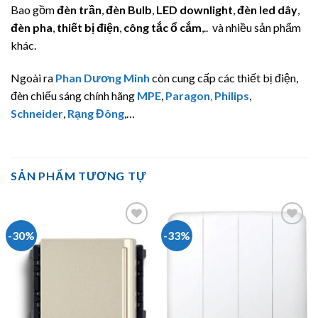
Bao gồm
đèn trần
,
đèn Bulb
,
LED downlight
,
đèn led dây
,
đèn pha
,
thiết bị điện
,
công tắc ổ cắm
,.. và nhiều sản phẩm
khác.
Ngoài ra
Phan Dương Minh
còn cung cấp các thiết bị điện,
đèn chiếu sáng chính hãng
MPE
,
Paragon
,
Philips
,
Schneider
,
Rạng Đông
,…
SẢN PHẨM TƯƠNG TỰ
-30%
-33%