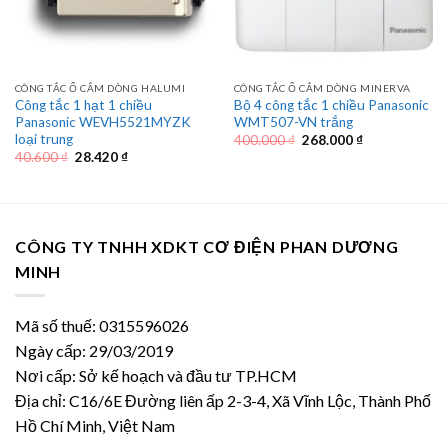
CÔNG TẮC Ổ CẮM DÒNG HALUMI
CÔNG TẮC Ổ CẮM DÒNG MINERVA
Công tắc 1 hạt 1 chiều
Bộ 4 công tắc 1 chiều Panasonic
Panasonic WEVH5521MYZK
WMT507-VN trắng
loại trung
Giá
Giá
400.000
₫
268.000
₫
gốc
hiện
Giá
Giá
40.600
₫
28.420
₫
là:
tại
gốc
hiện
400.000 ₫.
là:
là:
tại
268.000 ₫.
40.600 ₫.
là:
28.420 ₫.
CÔNG TY TNHH XDKT CƠ ĐIỆN PHAN DƯƠNG
MINH
Mã số thuế: 0315596026
Ngày cấp: 29/03/2019
Nơi cấp: Sở kế hoạch và đầu tư TP.HCM
Địa chỉ: C16/6E Đường liên ấp 2-3-4, Xã Vĩnh Lộc, Thành Phố
Hồ Chí Minh, Việt Nam