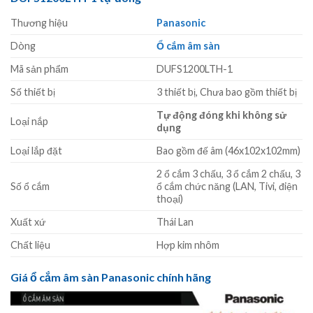
Thương hiệu
Panasonic
Dòng
Ổ cắm âm sàn
Mã sản phẩm
DUFS1200LTH-1
Số thiết bị
3 thiết bị, Chưa bao gồm thiết bị
Tự động đóng khi không sử
Loại nắp
dụng
Loại lắp đặt
Bao gồm đế âm (46x102x102mm)
2 ổ cắm 3 chấu, 3 ổ cắm 2 chấu, 3
Số ổ cắm
ổ cắm chức năng (LAN, Tivi, điện
thoại)
Xuất xứ
Thái Lan
Chất liệu
Hợp kim nhôm
Giá ổ cắm âm sàn Panasonic chính hãng