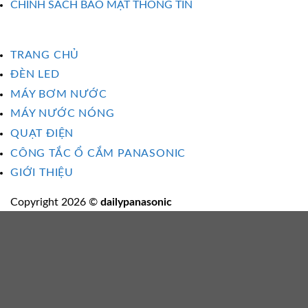
CHÍNH SÁCH BẢO MẬT THÔNG TIN
TRANG CHỦ
ĐÈN LED
MÁY BƠM NƯỚC
MÁY NƯỚC NÓNG
QUẠT ĐIỆN
CÔNG TẮC Ổ CẮM PANASONIC
GIỚI THIỆU
Copyright 2026 ©
dailypanasonic