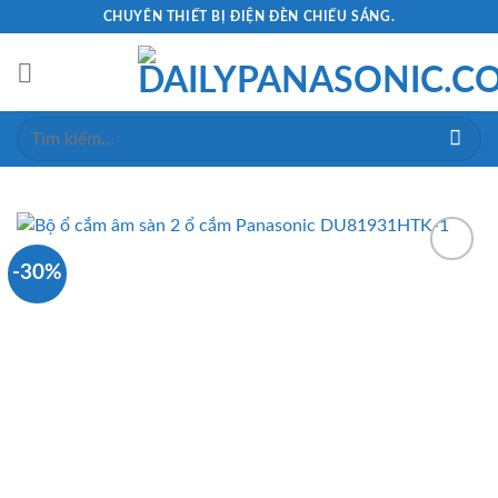
Skip
CHUYÊN THIẾT BỊ ĐIỆN ĐÈN CHIẾU SÁNG.
to
content
Tìm
kiếm:
-30%