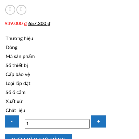
Giá
Giá
939.000
₫
657.300
₫
gốc
hiện
Thương hiệu
là:
tại
939.000 ₫.
là:
Dòng
657.300 ₫.
Mã sản phẩm
Số thiết bị
Cấp bảo vệ
Loại lắp đặt
Số ổ cắm
Xuất xứ
Chất liệu
Bộ