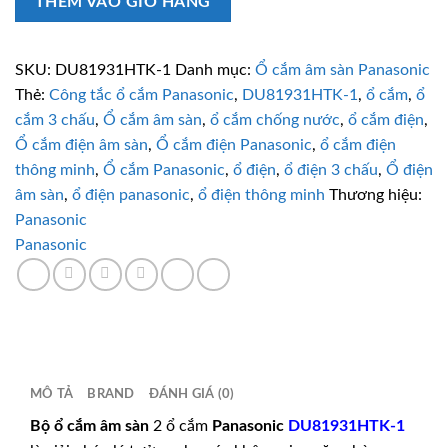
THÊM VÀO GIỎ HÀNG
ổ
cắm
âm
SKU:
DU81931HTK-1
Danh mục:
Ổ cắm âm sàn Panasonic
sàn
Thẻ:
Công tắc ổ cắm Panasonic
,
DU81931HTK-1
,
ổ cắm
,
ổ
2
cắm 3 chấu
,
Ổ cắm âm sàn
,
ổ cắm chống nước
,
ổ cắm điện
,
ổ
Ổ cắm điện âm sàn
,
Ổ cắm điện Panasonic
,
ổ cắm điện
cắm
thông minh
,
Ổ cắm Panasonic
,
ổ điện
,
ổ điện 3 chấu
,
Ổ điện
Panasonic
âm sàn
,
ổ điện panasonic
,
ổ điện thông minh
Thương hiệu:
DU81931HTK-
Panasonic
1
Panasonic
số
lượng
MÔ TẢ
BRAND
ĐÁNH GIÁ (0)
Bộ ổ cắm âm sàn
2 ổ cắm
Panasonic
DU81931HTK-1