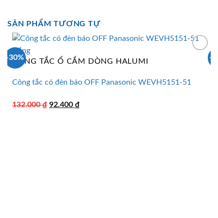
SẢN PHẨM TƯƠNG TỰ
-30%
-
CÔNG TẮC Ổ CẮM DÒNG HALUMI
Công tắc có đèn báo OFF Panasonic WEVH5151-51
Giá
Giá
132.000
₫
92.400
₫
gốc
hiện
là:
tại
132.000 ₫.
là:
92.400 ₫.