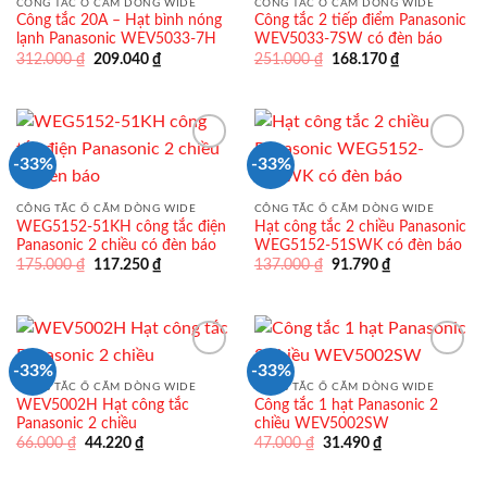
CÔNG TẮC Ổ CẮM DÒNG WIDE
CÔNG TẮC Ổ CẮM DÒNG WIDE
Công tắc 20A – Hạt bình nóng
Công tắc 2 tiếp điểm Panasonic
lạnh Panasonic WEV5033-7H
WEV5033-7SW có đèn báo
Giá
Giá
Giá
Giá
312.000
₫
209.040
₫
251.000
₫
168.170
₫
gốc
hiện
gốc
hiện
là:
tại
là:
tại
312.000 ₫.
là:
251.000 ₫.
là:
209.040 ₫.
168.170 ₫.
-33%
-33%
CÔNG TẮC Ổ CẮM DÒNG WIDE
CÔNG TẮC Ổ CẮM DÒNG WIDE
WEG5152-51KH công tắc điện
Hạt công tắc 2 chiều Panasonic
Panasonic 2 chiều có đèn báo
WEG5152-51SWK có đèn báo
Giá
Giá
Giá
Giá
175.000
₫
117.250
₫
137.000
₫
91.790
₫
gốc
hiện
gốc
hiện
là:
tại
là:
tại
175.000 ₫.
là:
137.000 ₫.
là:
117.250 ₫.
91.790 ₫.
-33%
-33%
CÔNG TẮC Ổ CẮM DÒNG WIDE
CÔNG TẮC Ổ CẮM DÒNG WIDE
WEV5002H Hạt công tắc
Công tắc 1 hạt Panasonic 2
Panasonic 2 chiều
chiều WEV5002SW
Giá
Giá
Giá
Giá
66.000
₫
44.220
₫
47.000
₫
31.490
₫
gốc
hiện
gốc
hiện
là:
tại
là:
tại
66.000 ₫.
là:
47.000 ₫.
là: