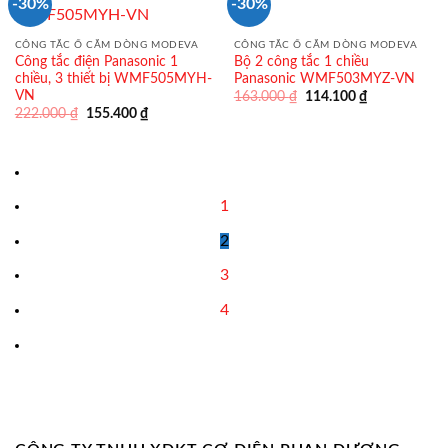
-30%
-30%
CÔNG TẮC Ổ CẮM DÒNG MODEVA
CÔNG TẮC Ổ CẮM DÒNG MODEVA
Công tắc điện Panasonic 1
Bộ 2 công tắc 1 chiều
chiều, 3 thiết bị WMF505MYH-
Panasonic WMF503MYZ-VN
VN
Giá
Giá
163.000
₫
114.100
₫
gốc
hiện
Giá
Giá
222.000
₫
155.400
₫
là:
tại
gốc
hiện
163.000 ₫.
là:
là:
tại
114.100 ₫.
222.000 ₫.
là:
155.400 ₫.
1
2
3
4