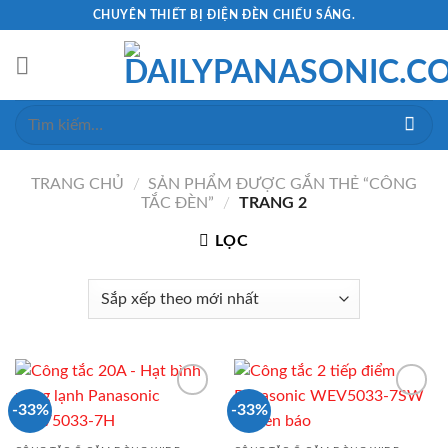
Skip
CHUYÊN THIẾT BỊ ĐIỆN ĐÈN CHIẾU SÁNG.
to
content
Tìm
kiếm:
TRANG CHỦ
/
SẢN PHẨM ĐƯỢC GẮN THẺ “CÔNG
TẮC ĐÈN”
/
TRANG 2
LỌC
-33%
-33%