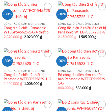
44.220 ₫.
31.490 ₫.
-30%
-30%
CÔNG TẮC Ổ CẮM DÒNG GENX
CÔNG TẮC Ổ CẮM DÒNG GENX
Công tắc 2 chiều Panasonic
Công tắc điện 2 chiều 3 thiết bị
WTEGP54562S-1-G 4 thiết bị
Panasonic WTEGP53572S-1-G
Giá
Giá
Giá
Giá
2.890.000
₫
2.023.000
₫
2.150.000
₫
1.505.000
₫
gốc
hiện
gốc
hiện
là:
tại
là:
tại
2.890.000 ₫.
là:
2.150.000 ₫.
là:
2.023.000 ₫.
1.505.000
-30%
-30%
CÔNG TẮC Ổ CẮM DÒNG GENX
CÔNG TẮC Ổ CẮM DÒNG GENX
Công tắc 2 chiều 2 thiết bị
Bộ công tắc điện đơn có đèn
Panasonic WTEGP52562S-1-G
báo Panasonic WTEGP51552S-
1-G
Giá
Giá
1.440.000
₫
1.008.000
₫
gốc
hiện
Giá
Giá
840.000
₫
588.000
₫
là:
tại
gốc
hiện
1.440.000 ₫.
là:
là:
tại
1.008.000 ₫.
840.000 ₫.
là:
588.000 ₫.