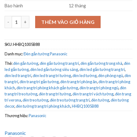
Bảo hành
12 tháng
Đèn gắn tường Panasonic HHBQ1005B88 vuông đen số lượng
THÊM VÀO GIỎ HÀNG
SKU:
HHBQ1005B88
Danh mục:
Đèn gắn tường Panasonic
Thẻ:
đèn gắn tường
,
đèn gắn tường trang trí
,
đèn gắn tường trong nhà
,
đèn
led gắn tường
,
đèn led gắn tường siêu sáng
,
đèn led gắn tường trang trí
,
đèn led trang trí
,
đèn led trang trí tường
,
đèn led tường
,
đèn phòng ngủ
,
đèn
trang trí
,
đèn trang trí gắn tường
,
đèn trang trí phòng ăn
,
đèn trang trí phòng
khách
,
đèn trang trí phòng khách gắn tường
,
đèn trang trí phòng ngủ
,
đèn
trang trí treo tường
,
đèn trang trí tường
,
đèn trang trí vách tường
,
đèn trang
trí verona
,
đèn treo tường
,
đèn treo tường trang trí
,
đèn tường
,
đèn tường
decor
,
đèn tường trang trí phòng khách
,
HHBQ1005B88
Thương hiệu:
Panasonic
Panasonic