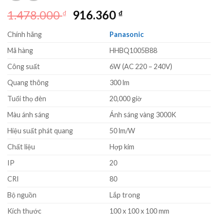
Giá
Giá
1.478.000
916.360
₫
₫
gốc
hiện
Chính hãng
Panasonic
là:
tại
1.478.000 ₫.
là:
Mã hàng
HHBQ1005B88
916.360 ₫.
Công suất
6W (AC 220 – 240V)
Quang thông
300 lm
Tuổi thọ đèn
20,000 giờ
Màu ánh sáng
Ánh sáng vàng 3000K
Hiệu suất phát quang
50 lm/W
Chất liệu
Hợp kim
IP
20
CRI
80
Bộ nguồn
Lắp trong
Kích thước
100 x 100 x 100 mm