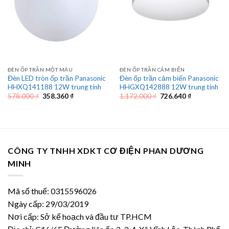
ĐÈN ỐP TRẦN MỘT MÀU
ĐÈN ỐP TRẦN CẢM BIẾN
Đèn LED tròn ốp trần Panasonic
Đèn ốp trần cảm biến Panasonic
HHXQ141188 12W trung tính
HHGXQ142888 12W trung tính
Giá
Giá
Giá
Giá
578.000
₫
358.360
₫
1.172.000
₫
726.640
₫
gốc
hiện
gốc
hiện
là:
tại
là:
tại
578.000 ₫.
là:
1.172.000 ₫.
là:
358.360 ₫.
726.640 ₫.
CÔNG TY TNHH XDKT CƠ ĐIỆN PHAN DƯƠNG
MINH
Mã số thuế: 0315596026
Ngày cấp: 29/03/2019
Nơi cấp: Sở kế hoạch và đầu tư TP.HCM