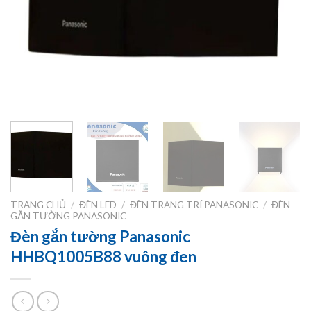
TRANG CHỦ
/
ĐÈN LED
/
ĐÈN TRANG TRÍ PANASONIC
/
ĐÈN
GẮN TƯỜNG PANASONIC
Đèn gắn tường Panasonic
HHBQ1005B88 vuông đen