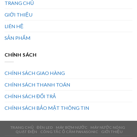
TRANG CHỦ
GIỚI THIỆU
LIÊN HỆ
SẢN PHẨM
CHÍNH SÁCH
CHÍNH SÁCH GIAO HÀNG
CHÍNH SÁCH THANH TOÁN
CHÍNH SÁCH ĐỔI TRẢ
CHÍNH SÁCH BẢO MẬT THÔNG TIN
TRANG CHỦ
ĐÈN LED
MÁY BƠM NƯỚC
MÁY NƯỚC NÓNG
QUẠT ĐIỆN
CÔNG TẮC Ổ CẮM PANASONIC
GIỚI THIỆU