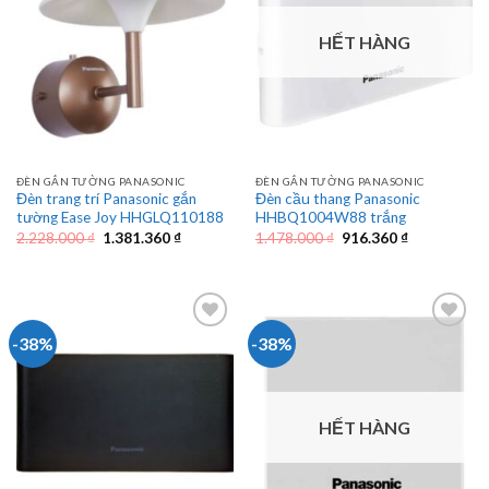
HẾT HÀNG
ĐÈN GẮN TƯỜNG PANASONIC
ĐÈN GẮN TƯỜNG PANASONIC
Đèn trang trí Panasonic gắn
Đèn cầu thang Panasonic
tường Ease Joy HHGLQ110188
HHBQ1004W88 trắng
Giá
Giá
Giá
Giá
2.228.000
₫
1.381.360
₫
1.478.000
₫
916.360
₫
gốc
hiện
gốc
hiện
là:
tại
là:
tại
2.228.000 ₫.
là:
1.478.000 ₫.
là:
1.381.360 ₫.
916.360 ₫.
-38%
-38%
HẾT HÀNG