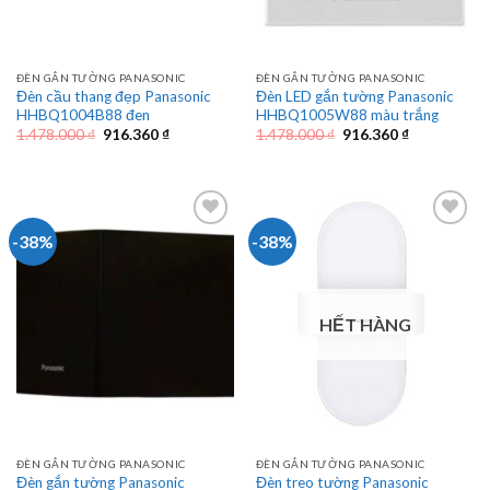
ĐÈN GẮN TƯỜNG PANASONIC
ĐÈN GẮN TƯỜNG PANASONIC
Đèn cầu thang đẹp Panasonic
Đèn LED gắn tường Panasonic
HHBQ1004B88 đen
HHBQ1005W88 màu trắng
Giá
Giá
Giá
Giá
1.478.000
₫
916.360
₫
1.478.000
₫
916.360
₫
gốc
hiện
gốc
hiện
là:
tại
là:
tại
1.478.000 ₫.
là:
1.478.000 ₫.
là:
916.360 ₫.
916.360 ₫.
-38%
-38%
HẾT HÀNG
ĐÈN GẮN TƯỜNG PANASONIC
ĐÈN GẮN TƯỜNG PANASONIC
Đèn gắn tường Panasonic
Đèn treo tường Panasonic