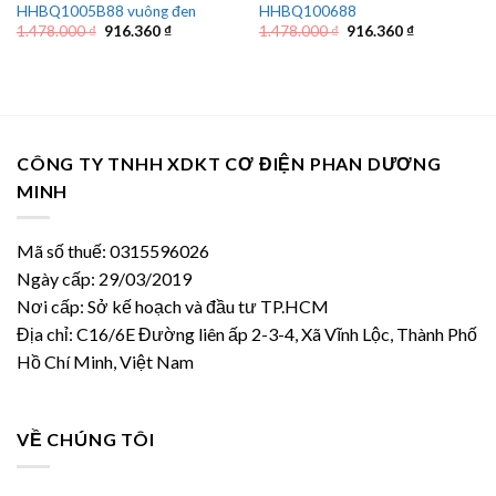
HHBQ1005B88 vuông đen
HHBQ100688
Giá
Giá
Giá
Giá
1.478.000
₫
916.360
₫
1.478.000
₫
916.360
₫
gốc
hiện
gốc
hiện
là:
tại
là:
tại
1.478.000 ₫.
là:
1.478.000 ₫.
là:
916.360 ₫.
916.360 ₫.
CÔNG TY TNHH XDKT CƠ ĐIỆN PHAN DƯƠNG
MINH
Mã số thuế: 0315596026
Ngày cấp: 29/03/2019
Nơi cấp: Sở kế hoạch và đầu tư TP.HCM
Địa chỉ: C16/6E Đường liên ấp 2-3-4, Xã Vĩnh Lộc, Thành Phố
Hồ Chí Minh, Việt Nam
VỀ CHÚNG TÔI