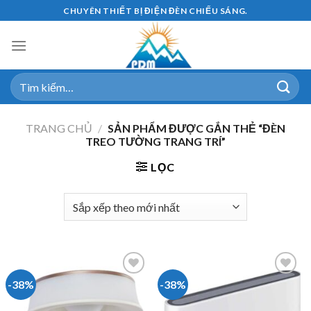
Skip
CHUYÊN THIẾT BỊ ĐIỆN ĐÈN CHIẾU SÁNG.
to
content
Tìm
kiếm:
TRANG CHỦ
/
SẢN PHẨM ĐƯỢC GẮN THẺ “ĐÈN
TREO TƯỜNG TRANG TRÍ”
LỌC
-38%
-38%