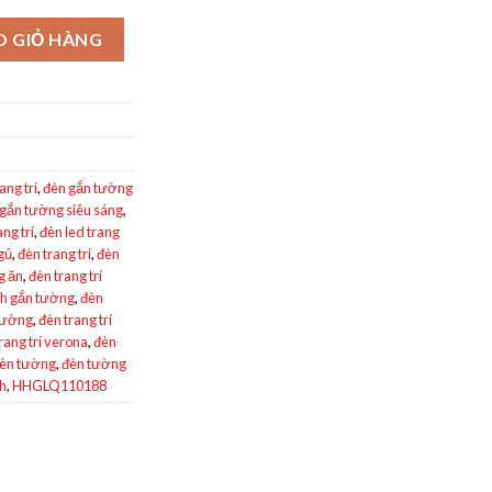
tường Ease Joy HHGLQ110188 số lượng
O GIỎ HÀNG
ang trí
,
đèn gắn tường
 gắn tường siêu sáng
,
ang trí
,
đèn led trang
gủ
,
đèn trang trí
,
đèn
g ăn
,
đèn trang trí
ch gắn tường
,
đèn
 tường
,
đèn trang trí
rang trí verona
,
đèn
èn tường
,
đèn tường
ch
,
HHGLQ110188