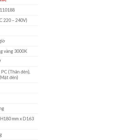
tại
000 ₫.
là:
110188
1.381.360 ₫.
C 220 – 240V)
giờ
ng vàng 3000K
W
PC (Thân đèn),
Mặt đèn)
ng
 H180 mm x D163
g