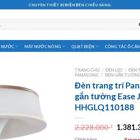
CHUYÊN THIẾT BỊ ĐIỆN ĐÈN CHIẾU SÁNG.
M NƯỚC
MÁY NƯỚC NÓNG
QUẠT ĐIỆN
CÔNG TẮC Ổ CẮ
TRANG CHỦ
/
ĐÈN LED
/
ĐÈN 
PANASONIC
/
ĐÈN GẮN TƯỜNG
Đèn trang trí Pa
gắn tường Ease 
HHGLQ110188
Giá
2.228.000
1.381
₫
gốc
Chính hãng
Panaso