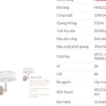
là:
2.228.
Mã hàng
HHGLQ
Công suất
15W (A
Quang thông
510 lm
Tuổi thọ đèn
20,000 
Màu ánh sáng
Ánh sá
Hiệu suất phát quang
34 lm/
SPCC + 
Chất liệu
PMMA (
IP
20
CRI
80
Bộ nguồn
Lắp tro
Ø213 X
Kích thước
mm
Bảo hành
12 thán