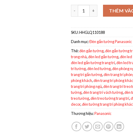
Đèn trang trí Panasonic gắn 
THÊM VÀ
SKU:
HHGLQ110188
Danh mục:
Đèn gắn tường Panasonic
Thẻ:
đèn gắn tường
,
đèn gắn tường tr
trong nhà
,
đèn led gắn tường
,
đèn led
đèn led gắn tường trang trí
,
đèn led tr
trí tường
,
đèn led tường
,
đèn phòng n
trang trí gắn tường
,
đèn trang trí phòn
phòng khách
,
đèn trang trí phòng khá
trang trí phòng ngủ
,
đèn trang trí treo
tường
,
đèn trang trí vách tường
,
đèn t
treo tường
,
đèn treo tường trang trí
,
đ
decor
,
đèn tường trang trí phòng khá
Thương hiệu:
Panasonic