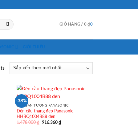
GIỎ HÀNG /
0
₫
0
ASONIC
GIỚI THIỆU
lts
-38%
ĐÈN GẮN TƯỜNG PANASONIC
Đèn cầu thang đẹp Panasonic
HHBQ1004B88 đen
Giá
Giá
1.478.000
₫
916.360
₫
gốc
hiện
là:
tại
1.478.000 ₫.
là: