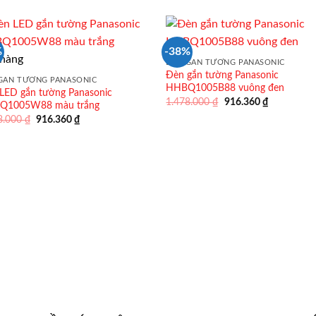
là:
tại
1.381.360 ₫.
1.478.000 ₫.
là:
916.360 ₫.
%
-38%
 hàng
ĐÈN GẮN TƯỜNG PANASONIC
Đèn gắn tường Panasonic
GẮN TƯỜNG PANASONIC
HHBQ1005B88 vuông đen
LED gắn tường Panasonic
Giá
Giá
1.478.000
₫
916.360
₫
Q1005W88 màu trắng
gốc
hiện
Giá
Giá
8.000
₫
916.360
₫
là:
tại
gốc
hiện
1.478.000 ₫.
là:
là:
tại
916.360 ₫.
1.478.000 ₫.
là:
916.360 ₫.