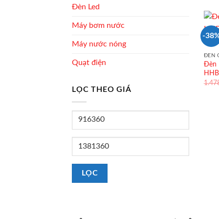
Đèn Led
Máy bơm nước
-38
Hết
Máy nước nóng
ĐÈN 
Quạt điện
Đèn 
HHB
1.47
LỌC THEO GIÁ
Giá
tối
thiểu
Giá
tối
đa
LỌC