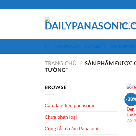
Skip
to
content
Tìm
kiếm:
TRANG CHỦ
ĐÈN LED
MÁY BƠM N
TRANG CHỦ
/
SẢN PHẨM ĐƯỢC GẮ
TƯỜNG”
BROWSE
-38
ĐÈN 
Cầu dao điện panasonic
Đèn 
Joy
Chưa phân loại
2.22
Công tắc ổ cắm Panasonic