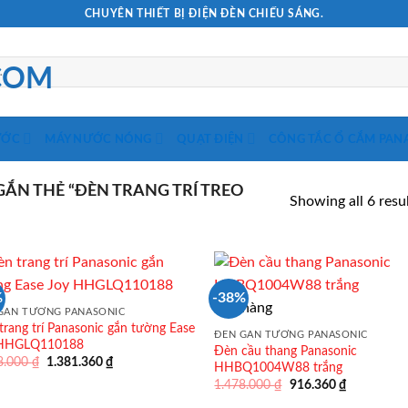
CHUYÊN THIẾT BỊ ĐIỆN ĐÈN CHIẾU SÁNG.
ƯỚC
MÁY NƯỚC NÓNG
QUẠT ĐIỆN
CÔNG TẮC Ổ CẮM PAN
N THẺ “ĐÈN TRANG TRÍ TREO
Showing all 6 resu
%
-38%
Hết hàng
GẮN TƯỜNG PANASONIC
trang trí Panasonic gắn tường Ease
ĐÈN GẮN TƯỜNG PANASONIC
 HHGLQ110188
Đèn cầu thang Panasonic
Giá
Giá
8.000
₫
1.381.360
₫
HHBQ1004W88 trắng
gốc
hiện
Giá
Giá
1.478.000
₫
916.360
₫
là:
tại
gốc
hiện
2.228.000 ₫.
là: