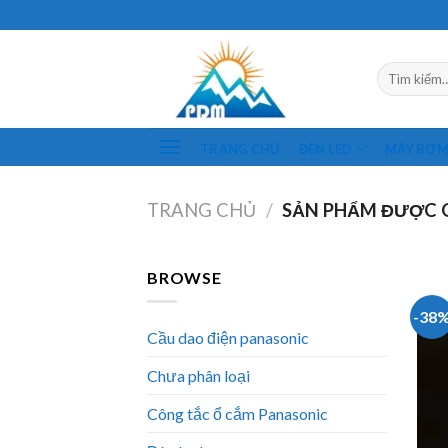
Skip
to
content
Tìm
kiếm:
TRANG CHỦ
ĐÈN LED
MÁY BƠ
TRANG CHỦ
/
SẢN PHẨM ĐƯỢC G
BROWSE
-38
Cầu dao điện panasonic
Chưa phân loại
Công tắc ổ cắm Panasonic