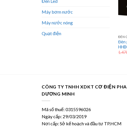
Đèn Led
Máy bơm nước
Máy nước nóng
Quạt điện
ĐÈN 
Đèn 
HHB
1.47
CÔNG TY TNHH XDKT CƠ ĐIỆN PH
DƯƠNG MINH
Mã số thuế: 0315596026
Ngày cấp: 29/03/2019
Nơi cấp: Sở kế hoạch và đầu tư TP.HCM