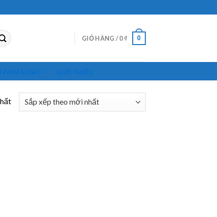
0
GIỎ HÀNG /
0
₫
M PANASONIC
GIỚI THIỆU
nhất