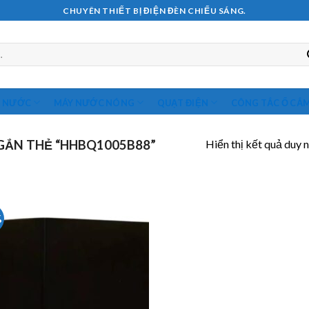
CHUYÊN THIẾT BỊ ĐIỆN ĐÈN CHIẾU SÁNG.
M NƯỚC
MÁY NƯỚC NÓNG
QUẠT ĐIỆN
CÔNG TẮC Ổ CẮ
Hiển thị kết quả duy 
ẮN THẺ “HHBQ1005B88”
%