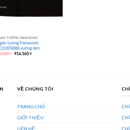
GẮN TƯỜNG PANASONIC
gắn tường Panasonic
Q1005B88 vuông đen
Giá
Giá
8.000
₫
916.360
₫
gốc
hiện
là:
tại
1.478.000 ₫.
là:
916.360 ₫.
AN
VỀ CHÚNG TÔI
CH
TRANG CHỦ
CH
GIỚI THIỆU
CH
LIÊN HỆ
CHÍ