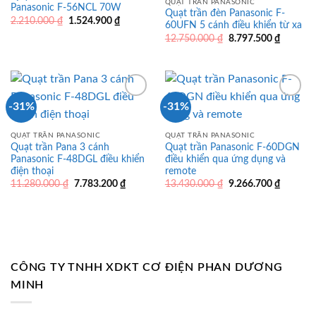
QUẠT TRẦN PANASONIC
Panasonic F-56NCL 70W
Quạt trần đèn Panasonic F-
Giá
Giá
2.210.000
₫
1.524.900
₫
60UFN 5 cánh điều khiển từ xa
gốc
hiện
Giá
Giá
là:
tại
12.750.000
₫
8.797.500
₫
gốc
hiện
2.210.000 ₫.
là:
là:
tại
1.524.900 ₫.
12.750.000 ₫.
là:
8.797.5
-31%
-31%
QUẠT TRẦN PANASONIC
QUẠT TRẦN PANASONIC
Quạt trần Pana 3 cánh
Quạt trần Panasonic F-60DGN
Panasonic F-48DGL điều khiển
điều khiển qua ứng dụng và
điện thoại
remote
Giá
Giá
Giá
Giá
11.280.000
₫
7.783.200
₫
13.430.000
₫
9.266.700
₫
gốc
hiện
gốc
hiện
là:
tại
là:
tại
11.280.000 ₫.
là:
13.430.000 ₫.
là:
7.783.200 ₫.
9.266.7
CÔNG TY TNHH XDKT CƠ ĐIỆN PHAN DƯƠNG
MINH