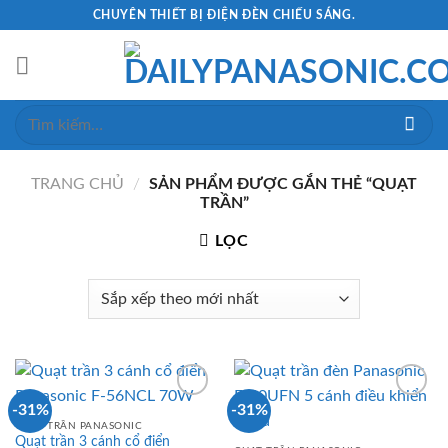
Skip
CHUYÊN THIẾT BỊ ĐIỆN ĐÈN CHIẾU SÁNG.
to
content
Tìm
kiếm:
TRANG CHỦ
/
SẢN PHẨM ĐƯỢC GẮN THẺ “QUẠT
TRẦN”
LỌC
-31%
-31%
QUẠT TRẦN PANASONIC
Quạt trần 3 cánh cổ điển