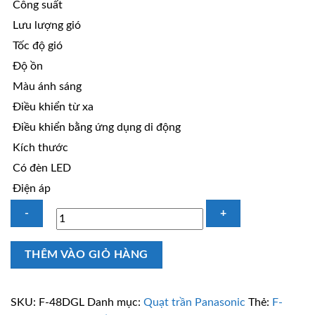
Công suất
Lưu lượng gió
Tốc độ gió
Độ ồn
Màu ánh sáng
Điều khiển từ xa
Điều khiển bằng ứng dụng di động
Kích thước
Có đèn LED
Điện áp
Quạt
THÊM VÀO GIỎ HÀNG
trần
Pana
3
SKU:
F-48DGL
Danh mục:
Quạt trần Panasonic
Thẻ:
F-
cánh