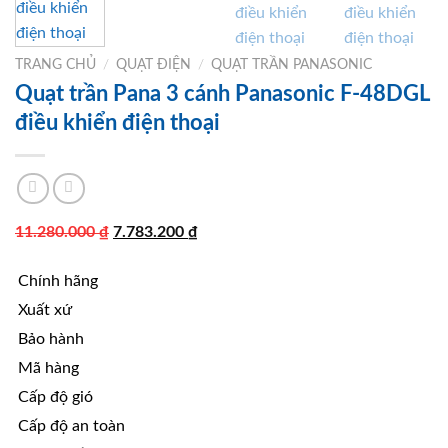
TRANG CHỦ
/
QUẠT ĐIỆN
/
QUẠT TRẦN PANASONIC
Quạt trần Pana 3 cánh Panasonic F-48DGL
điều khiển điện thoại
Giá
Giá
11.280.000
₫
7.783.200
₫
gốc
hiện
Chính hãng
là:
tại
11.280.000 ₫.
là:
Xuất xứ
7.783.200 ₫.
Bảo hành
Mã hàng
Cấp độ gió
Cấp độ an toàn