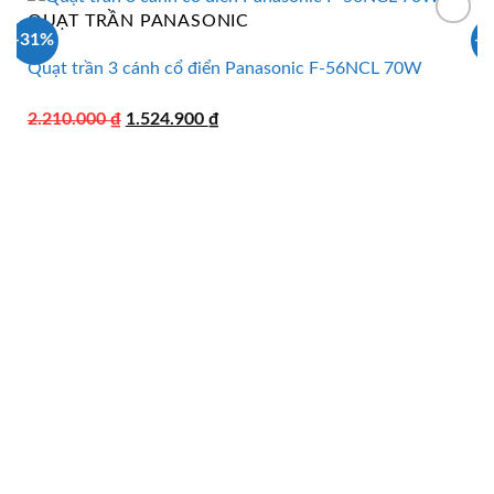
QUẠT TRẦN PANASONIC
-31%
-
Quạt trần 3 cánh cổ điển Panasonic F-56NCL 70W
Giá
Giá
2.210.000
₫
1.524.900
₫
gốc
hiện
là:
tại
2.210.000 ₫.
là:
1.524.900 ₫.