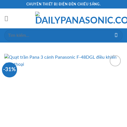
Skip
CHUYÊN THIẾT BỊ ĐIỆN ĐÈN CHIẾU SÁNG.
to
content
Tìm
kiếm:
-31%