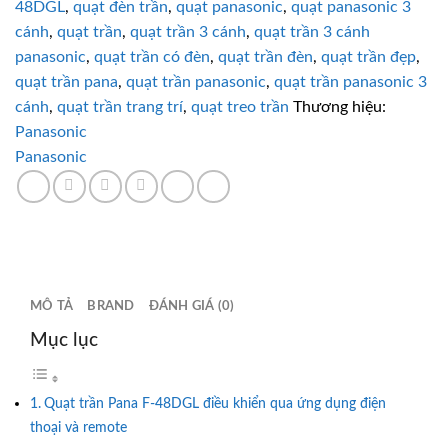
48DGL
,
quạt đèn trần
,
quạt panasonic
,
quạt panasonic 3
Panasonic
cánh
,
quạt trần
,
quạt trần 3 cánh
,
quạt trần 3 cánh
F-
panasonic
,
quạt trần có đèn
,
quạt trần đèn
,
quạt trần đẹp
,
48DGL
quạt trần pana
,
quạt trần panasonic
,
quạt trần panasonic 3
điều
cánh
,
quạt trần trang trí
,
quạt treo trần
Thương hiệu:
khiển
Panasonic
điện
Panasonic
thoại
số
lượng
MÔ TẢ
BRAND
ĐÁNH GIÁ (0)
Mục lục
Quạt trần Pana F-48DGL điều khiển qua ứng dụng điện
thoại và remote