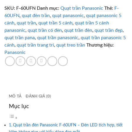
Panasonic
SKU:
F-60UFN
Danh mục:
Quạt trần Panasonic
Thẻ:
F-
F-
60UFN
,
quạt đèn trần
,
quạt panasonic
,
quạt panasonic 5
60UFN
cánh
,
quạt trần
,
quạt trần 5 cánh
,
quạt trần 5 cánh
5
panasonic
,
quạt trần có đèn
,
quạt trần đèn
,
quạt trần đẹp
,
cánh
quạt trần pana
,
quạt trần panasonic
,
quạt trần panasonic 5
điều
cánh
,
quạt trần trang trí
,
quạt treo trần
Thương hiệu:
khiển
Panasonic
từ
xa
số
lượng
MÔ TẢ
ĐÁNH GIÁ (0)
Mục lục
Quạt trần đèn Panasonic F-60UFN – Đèn LED tích hợp, tiết