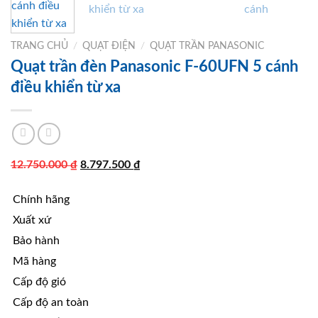
TRANG CHỦ
/
QUẠT ĐIỆN
/
QUẠT TRẦN PANASONIC
Quạt trần đèn Panasonic F-60UFN 5 cánh
điều khiển từ xa
Giá
Giá
12.750.000
₫
8.797.500
₫
gốc
hiện
Chính hãng
là:
tại
12.750.000 ₫.
là:
Xuất xứ
8.797.500 ₫.
Bảo hành
Mã hàng
Cấp độ gió
Cấp độ an toàn