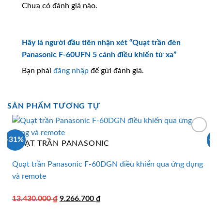
Chưa có đánh giá nào.
Hãy là người đầu tiên nhận xét “Quạt trần đèn
Panasonic F-60UFN 5 cánh điều khiển từ xa”
Bạn phải
đăng nhập
để gửi đánh giá.
SẢN PHẨM TƯƠNG TỰ
-31%
-
QUẠT TRẦN PANASONIC
Quạt trần Panasonic F-60DGN điều khiển qua ứng dụng
và remote
Giá
Giá
13.430.000
₫
9.266.700
₫
gốc
hiện