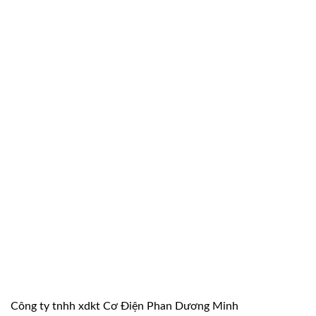
là:
tại
13.430.000 ₫.
là:
9.266.700 ₫.
Công ty tnhh xdkt Cơ Điện Phan Dương Minh