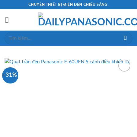
Skip
CHUYÊN THIẾT BỊ ĐIỆN ĐÈN CHIẾU SÁNG.
to
content
Tìm
kiếm:
-31%