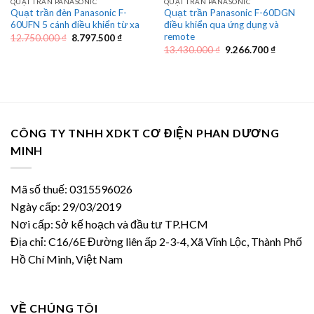
QUẠT TRẦN PANASONIC
QUẠT TRẦN PANASONIC
Quạt trần đèn Panasonic F-
Quạt trần Panasonic F-60DGN
60UFN 5 cánh điều khiển từ xa
điều khiển qua ứng dụng và
remote
Giá
Giá
12.750.000
₫
8.797.500
₫
gốc
hiện
Giá
Giá
13.430.000
₫
9.266.700
₫
là:
tại
gốc
hiện
12.750.000 ₫.
là:
là:
tại
8.797.500 ₫.
13.430.000 ₫.
là:
9.266.70
CÔNG TY TNHH XDKT CƠ ĐIỆN PHAN DƯƠNG
MINH
Mã số thuế: 0315596026
Ngày cấp: 29/03/2019
Nơi cấp: Sở kế hoạch và đầu tư TP.HCM
Địa chỉ: C16/6E Đường liên ấp 2-3-4, Xã Vĩnh Lộc, Thành Phố
Hồ Chí Minh, Việt Nam
VỀ CHÚNG TÔI