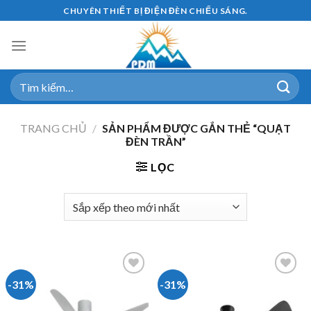
Skip
CHUYÊN THIẾT BỊ ĐIỆN ĐÈN CHIẾU SÁNG.
to
content
Tìm
kiếm:
TRANG CHỦ
/
SẢN PHẨM ĐƯỢC GẮN THẺ “QUẠT
ĐÈN TRẦN”
LỌC
-31%
-31%