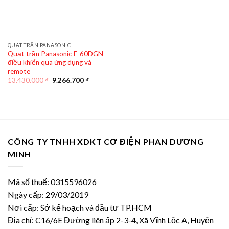
QUẠT TRẦN PANASONIC
Quạt trần Panasonic F-60DGN
điều khiển qua ứng dụng và
remote
Giá
Giá
13.430.000
₫
9.266.700
₫
gốc
hiện
là:
tại
13.430.000 ₫.
là:
9.266.700 ₫.
CÔNG TY TNHH XDKT CƠ ĐIỆN PHAN DƯƠNG
MINH
Mã số thuế: 0315596026
Ngày cấp: 29/03/2019
Nơi cấp: Sở kế hoạch và đầu tư TP.HCM
Địa chỉ: C16/6E Đường liên ấp 2-3-4, Xã Vĩnh Lộc A, Huyện