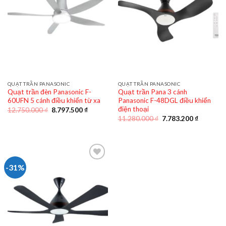
QUẠT TRẦN PANASONIC
QUẠT TRẦN PANASONIC
Quạt trần đèn Panasonic F-
Quạt trần Pana 3 cánh
60UFN 5 cánh điều khiển từ xa
Panasonic F-48DGL điều khiển
điện thoại
Giá
Giá
12.750.000
₫
8.797.500
₫
gốc
hiện
Giá
Giá
11.280.000
₫
7.783.200
₫
là:
tại
gốc
hiện
12.750.000 ₫.
là:
là:
tại
8.797.500 ₫.
11.280.000 ₫.
là:
7.783.20
-31%