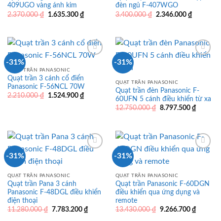
409UGO vàng ánh kim
đèn ngủ F-407WGO
Giá
Giá
Giá
Giá
2.370.000
₫
1.635.300
₫
3.400.000
₫
2.346.000
₫
gốc
hiện
gốc
hiện
là:
tại
là:
tại
2.370.000 ₫.
là:
3.400.000 ₫.
là:
1.635.300 ₫.
2.346.000
-31%
-31%
QUẠT TRẦN PANASONIC
Quạt trần 3 cánh cổ điển
QUẠT TRẦN PANASONIC
Panasonic F-56NCL 70W
Quạt trần đèn Panasonic F-
Giá
Giá
2.210.000
₫
1.524.900
₫
60UFN 5 cánh điều khiển từ xa
gốc
hiện
Giá
Giá
là:
tại
12.750.000
₫
8.797.500
₫
gốc
hiện
2.210.000 ₫.
là:
là:
tại
1.524.900 ₫.
12.750.000 ₫.
là:
8.797.5
-31%
-31%
QUẠT TRẦN PANASONIC
QUẠT TRẦN PANASONIC
Quạt trần Pana 3 cánh
Quạt trần Panasonic F-60DGN
Panasonic F-48DGL điều khiển
điều khiển qua ứng dụng và
điện thoại
remote
Giá
Giá
Giá
Giá
11.280.000
₫
7.783.200
₫
13.430.000
₫
9.266.700
₫
gốc
hiện
gốc
hiện