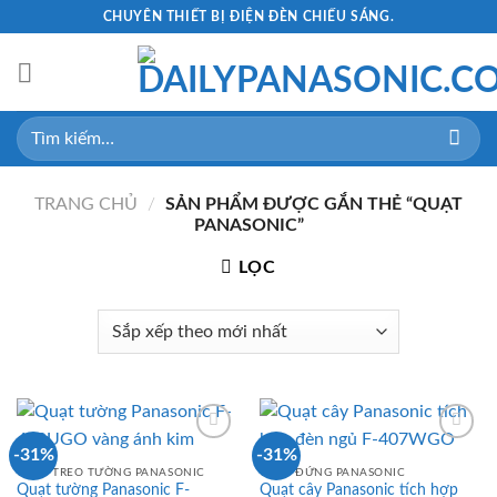
Skip
CHUYÊN THIẾT BỊ ĐIỆN ĐÈN CHIẾU SÁNG.
to
content
Tìm
kiếm:
TRANG CHỦ
/
SẢN PHẨM ĐƯỢC GẮN THẺ “QUẠT
PANASONIC”
LỌC
-31%
-31%
QUẠT TREO TƯỜNG PANASONIC
QUẠT ĐỨNG PANASONIC
Quạt tường Panasonic F-
Quạt cây Panasonic tích hợp