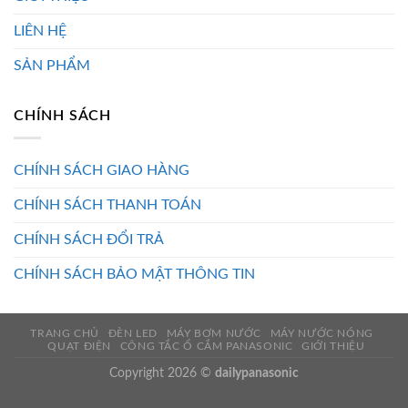
LIÊN HỆ
SẢN PHẨM
CHÍNH SÁCH
CHÍNH SÁCH GIAO HÀNG
CHÍNH SÁCH THANH TOÁN
CHÍNH SÁCH ĐỔI TRẢ
CHÍNH SÁCH BẢO MẬT THÔNG TIN
TRANG CHỦ
ĐÈN LED
MÁY BƠM NƯỚC
MÁY NƯỚC NÓNG
QUẠT ĐIỆN
CÔNG TẮC Ổ CẮM PANASONIC
GIỚI THIỆU
Copyright 2026 ©
dailypanasonic