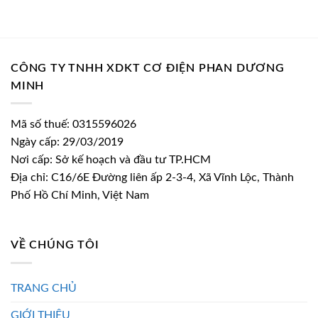
là:
tại
là:
tại
11.280.000 ₫.
là:
13.430.000 ₫.
là:
7.783.200 ₫.
9.266.7
CÔNG TY TNHH XDKT CƠ ĐIỆN PHAN DƯƠNG
MINH
Mã số thuế: 0315596026
Ngày cấp: 29/03/2019
Nơi cấp: Sở kế hoạch và đầu tư TP.HCM
Địa chỉ: C16/6E Đường liên ấp 2-3-4, Xã Vĩnh Lộc, Thành
Phố Hồ Chí Minh, Việt Nam
VỀ CHÚNG TÔI
TRANG CHỦ
GIỚI THIỆU