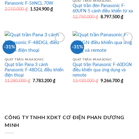
QUẠT TRẦN PANASONIC
Panasonic F-56NCL 70W
Quạt trần đèn Panasonic F-
Giá
Giá
2.210.000
₫
1.524.900
₫
60UFN 5 cánh điều khiển từ xa
gốc
hiện
Giá
Giá
là:
tại
12.750.000
₫
8.797.500
₫
gốc
hiện
2.210.000 ₫.
là:
là:
tại
1.524.900 ₫.
12.750.000 ₫.
là:
8.797.5
-31%
-31%
QUẠT TRẦN PANASONIC
QUẠT TRẦN PANASONIC
Quạt trần Pana 3 cánh
Quạt trần Panasonic F-60DGN
Panasonic F-48DGL điều khiển
điều khiển qua ứng dụng và
điện thoại
remote
Giá
Giá
Giá
Giá
11.280.000
₫
7.783.200
₫
13.430.000
₫
9.266.700
₫
gốc
hiện
gốc
hiện
là:
tại
là:
tại
11.280.000 ₫.
là:
13.430.000 ₫.
là:
7.783.200 ₫.
9.266.7
CÔNG TY TNHH XDKT CƠ ĐIỆN PHAN DƯƠNG
MINH