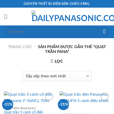
Skip
CHUYÊN THIẾT BỊ ĐIỆN ĐÈN CHIẾU SÁNG.
to
content
Tìm
kiếm:
TRANG CHỦ
/
SẢN PHẨM ĐƯỢC GẮN THẺ “QUẠT
TRẦN PANA”
LỌC
-31%
-31%
QUẠT TRẦN PANASONIC
Quạt trần 3 cánh cổ điển