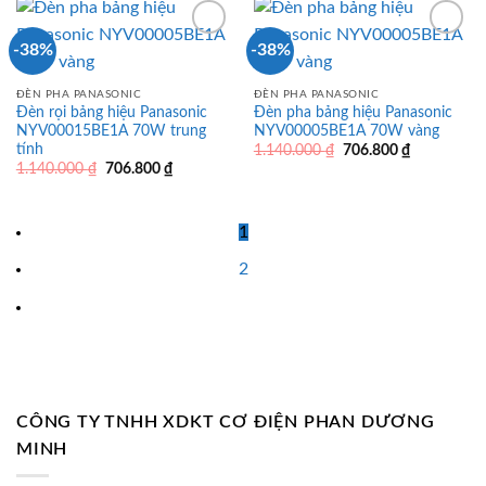
706.800 ₫.
-38%
-38%
ĐÈN PHA PANASONIC
ĐÈN PHA PANASONIC
Đèn rọi bảng hiệu Panasonic
Đèn pha bảng hiệu Panasonic
NYV00015BE1A 70W trung
NYV00005BE1A 70W vàng
tính
Giá
Giá
1.140.000
₫
706.800
₫
gốc
hiện
Giá
Giá
1.140.000
₫
706.800
₫
là:
tại
gốc
hiện
1.140.000 ₫.
là:
là:
tại
706.800 ₫.
1.140.000 ₫.
là:
706.800 ₫.
1
2
CÔNG TY TNHH XDKT CƠ ĐIỆN PHAN DƯƠNG
MINH