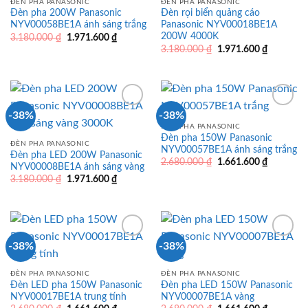
ĐÈN PHA PANASONIC
ĐÈN PHA PANASONIC
Đèn pha 200W Panasonic
Đèn rọi biển quảng cáo
NYV00058BE1A ánh sáng trắng
Panasonic NYV00018BE1A
200W 4000K
Giá
Giá
3.180.000
₫
1.971.600
₫
gốc
hiện
Giá
Giá
3.180.000
₫
1.971.600
₫
là:
tại
gốc
hiện
3.180.000 ₫.
là:
là:
tại
1.971.600 ₫.
3.180.000 ₫.
là:
1.971.600
-38%
-38%
ĐÈN PHA PANASONIC
Đèn pha 150W Panasonic
ĐÈN PHA PANASONIC
NYV00057BE1A ánh sáng trắng
Đèn pha LED 200W Panasonic
Giá
Giá
2.680.000
₫
1.661.600
₫
NYV00008BE1A ánh sáng vàng
gốc
hiện
Giá
Giá
3.180.000
₫
1.971.600
₫
là:
tại
gốc
hiện
2.680.000 ₫.
là:
là:
tại
1.661.600
3.180.000 ₫.
là:
1.971.600 ₫.
-38%
-38%
ĐÈN PHA PANASONIC
ĐÈN PHA PANASONIC
Đèn LED pha 150W Panasonic
Đèn pha LED 150W Panasonic
NYV00017BE1A trung tính
NYV00007BE1A vàng