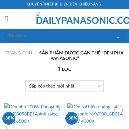
Skip
CHUYÊN THIẾT BỊ ĐIỆN ĐÈN CHIẾU SÁNG.
to
content
Tìm
kiếm:
TRANG CHỦ
/
SẢN PHẨM ĐƯỢC GẮN THẺ “ĐÈN PHA
PANASONIC”
LỌC
-38%
-38%