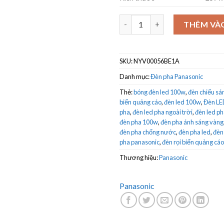
Đèn pha 100W Panasonic NYV0
THÊM VÀ
SKU:
NYV00056BE1A
Danh mục:
Đèn pha Panasonic
Thẻ:
bóng đèn led 100w
,
đèn chiếu sán
biển quảng cáo
,
đèn led 100w
,
Đèn LE
pha
,
đèn led pha ngoài trời
,
đèn led p
đèn pha 100w
,
đèn pha ánh sáng vàng
đèn pha chống nước
,
đèn pha led
,
đèn
pha panasonic
,
đèn rọi biển quảng cáo
Thương hiệu:
Panasonic
Panasonic