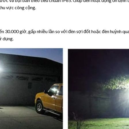
nước và bụi bẩn theo tiêu chuẩn IP65. Giúp đèn hoạt động ổn định t
khu vực công cộng.
đến 30.000 giờ, gấp nhiều lần so với đèn sợi đốt hoặc đèn huỳnh qua
ử dụng.