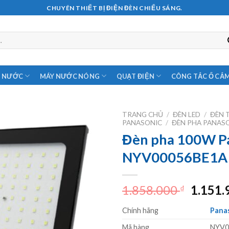
CHUYÊN THIẾT BỊ ĐIỆN ĐÈN CHIẾU SÁNG.
M NƯỚC
MÁY NƯỚC NÓNG
QUẠT ĐIỆN
CÔNG TẮC Ổ CẮ
TRANG CHỦ
/
ĐÈN LED
/
ĐÈN 
PANASONIC
/
ĐÈN PHA PANAS
Đèn pha 100W P
NYV00056BE1A 
Giá
1.858.000
1.151
₫
gốc
Chính hãng
Pana
là:
1.858.
Mã hàng
NYV0