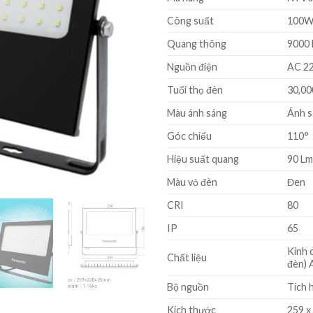
Công suất
100
Quang thông
9000 
Nguồn điện
AC 22
Tuổi thọ đèn
30,00
Màu ánh sáng
Ánh s
Góc chiếu
110°
Hiệu suất quang
90 L
Màu vỏ đèn
Đen
CRI
80
IP
65
Kính 
Chất liệu
đèn) 
Bộ nguồn
Tích 
Kích thước
259 x