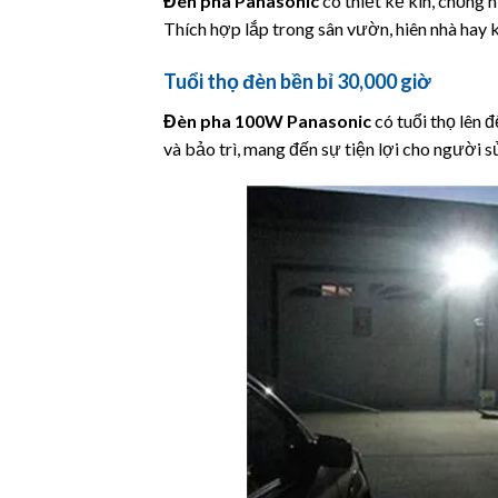
Đèn pha
Panasonic
có thiết kế kín, chống 
Thích hợp lắp trong sân vườn, hiên nhà hay 
Tuổi thọ đèn bền bỉ 30,000 giờ
Đèn pha 100W
Panasonic
có tuổi thọ lên 
và bảo trì, mang đến sự tiện lợi cho người s