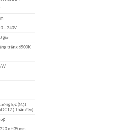
1.151.960 ₫.
W
lm
0 – 240V
0 giờ
áng trắng 6500K
m/W
cường lực (Mặt
ADC12 ( Thân đèn)
hợp
 220 x H35 mm