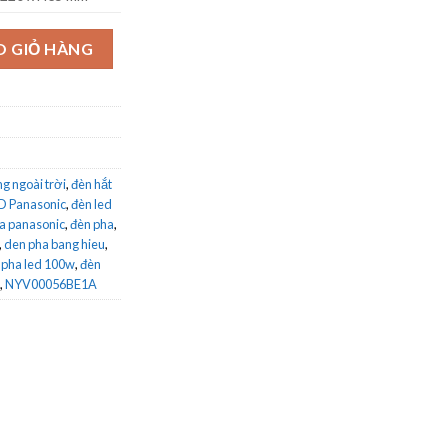
0056BE1A trắng số lượng
O GIỎ HÀNG
g ngoài trời
,
đèn hắt
D Panasonic
,
đèn led
ha panasonic
,
đèn pha
,
,
den pha bang hieu
,
 pha led 100w
,
đèn
,
NYV00056BE1A